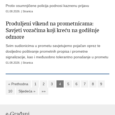
Protiv osumnjičene policija podnosi kaznenu prijavu
01.08.2026. | Stranica
Produljeni vikend na prometnicama:
Savjeti vozačima koji kreću na godišnje
odmore
Svim sudionicima u prometu savjetujemo pojačan oprez te
dosljedno poštivanje prometnih propisa i prometne
signalizacije, kao i međusobno tolerantno ponašanje u prometu
01.08.2026. | Stranica
« Prethodna
1
2
3
4
5
6
7
8
9
10
Sljedeća »
»»
e-Građani