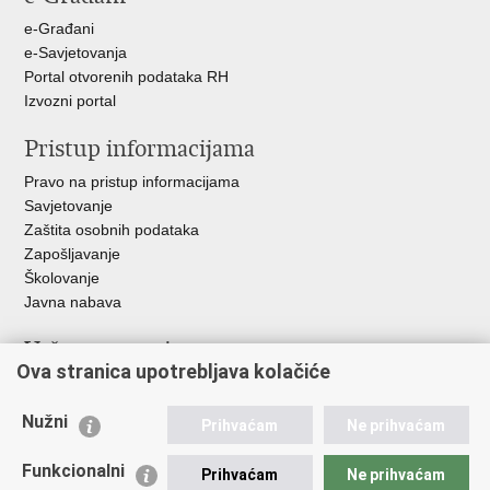
e-Građani
e-Savjetovanja
Portal otvorenih podataka RH
Izvozni portal
Pristup informacijama
Pravo na pristup informacijama
Savjetovanje
Zaštita osobnih podataka
Zapošljavanje
Školovanje
Javna nabava
Važne poveznice
Ova stranica upotrebljava kolačiće
Ministarstvo unutarnjih poslova
Sindikati
Nužni
Prihvaćam
Ne prihvaćam
Udruge
Dom zdravlja MUP-a
Funkcionalni
Prihvaćam
Ne prihvaćam
Policijska akademija