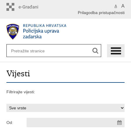
Preskoči
A
A
na
Prilagodba pristupačnosti
glavni
sadržaj
Vijesti
Filtrirajte vijesti:
Od: