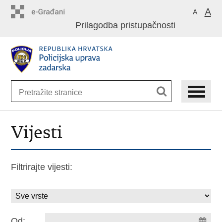
Preskoči
A
A
na
Prilagodba pristupačnosti
glavni
sadržaj
Vijesti
Filtrirajte vijesti:
Od: