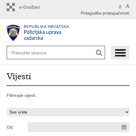
Preskoči
A
A
na
Prilagodba pristupačnosti
glavni
sadržaj
Vijesti
Filtrirajte vijesti:
Od: