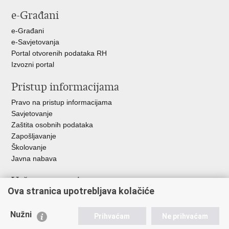
e-Građani
e-Građani
e-Savjetovanja
Portal otvorenih podataka RH
Izvozni portal
Pristup informacijama
Pravo na pristup informacijama
Savjetovanje
Zaštita osobnih podataka
Zapošljavanje
Školovanje
Javna nabava
Važne poveznice
Ova stranica upotrebljava kolačiće
Ministarstvo unutarnjih poslova
Sindikati
Nužni
Prihvaćam
Ne prihvaćam
Udruge