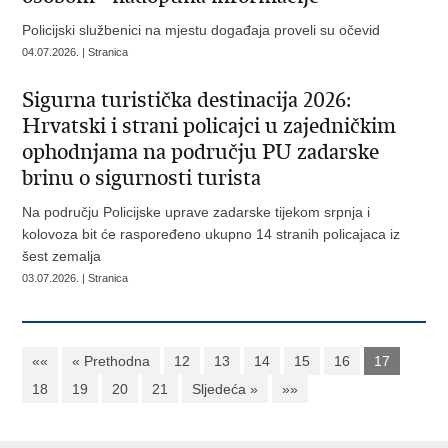
Policijski službenici na mjestu događaja proveli su očevid
04.07.2026. | Stranica
Sigurna turistička destinacija 2026:
Hrvatski i strani policajci u zajedničkim
ophodnjama na području PU zadarske
brinu o sigurnosti turista
Na području Policijske uprave zadarske tijekom srpnja i
kolovoza bit će raspoređeno ukupno 14 stranih policajaca iz
šest zemalja
03.07.2026. | Stranica
««
« Prethodna
12
13
14
15
16
17
18
19
20
21
Sljedeća »
»»