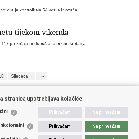
licija je kontrolirala 54 vozila i vozača
ometu tijekom vikenda
a 119 prekršaja nedopuštene brzine kretanja
10
Sljedeća »
»»
a stranica upotrebljava kolačiće
ažne poveznice
žni
Prihvaćam
Ne prihvaćam
istarstvo unutarnjih poslova
dikati
nkcionalni
Prihvaćam
Ne prihvaćam
ruge
 zdravlja MUP-a