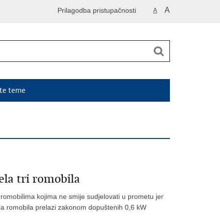
A
Prilagodba pristupačnosti
A
ute teme
la tri romobila
m romobilima kojima ne smije sudjelovati u prometu jer
ra romobila prelazi zakonom dopuštenih 0,6 kW