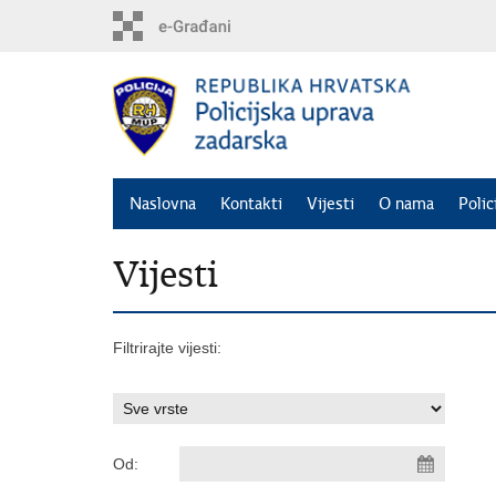
Preskoči
na
glavni
sadržaj
Naslovna
Kontakti
Vijesti
O nama
Polic
Vijesti
Filtrirajte vijesti:
Od: