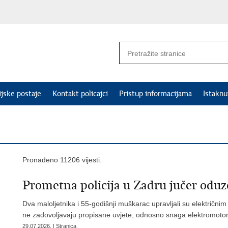
ijske postaje
Kontakt policajci
Pristup informacijama
Istakn
Pronađeno 11206 vijesti.
Prometna policija u Zadru jučer oduze
Dva maloljetnika i 55-godišnji muškarac upravljali su električni
ne zadovoljavaju propisane uvjete, odnosno snaga elektromoto
29.07.2026. | Stranica