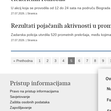
U akcij koja se provodila od 12 do 24 sata na područu Biograda po
27.07.2026. | Stranica
​Rezultati pojačanih aktivnosti u pr
Zadarska policija utvrdila 520 prometnih prekršaja, među kojim
27.07.2026. | Stranica
« Prethodna
1
2
3
4
5
6
7
8
9
Ov
Pristup informacijama
V
Nu
Pravo na pristup informacijama
Min
Savjetovanje
Sin
Fu
Zaštita osobnih podataka
Ud
Zapošljavanje
Dom