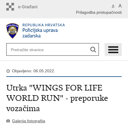
Preskoči
A
A
na
Prilagodba pristupačnosti
glavni
sadržaj
Objavljeno: 06.05.2022.
Utrka "WINGS FOR LIFE
WORLD RUN" - preporuke
vozačima
Galerija fotografija