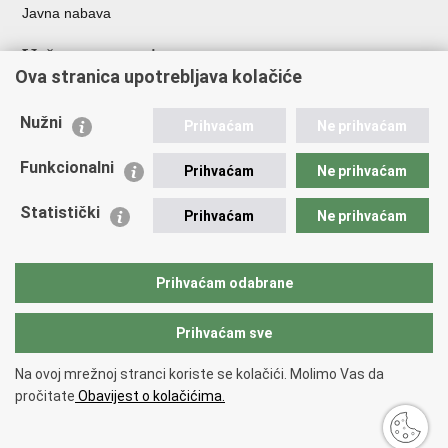
Javna nabava
Važne poveznice
Ova stranica upotrebljava kolačiće
Ministarstvo unutarnjih poslova
Sindikati
Nužni
Prihvaćam
Ne prihvaćam
Udruge
Dom zdravlja MUP-a
Funkcionalni
Prihvaćam
Ne prihvaćam
Policijska akademija
Muzej policije
Statistički
Prihvaćam
Ne prihvaćam
Zaklada policijske solidarnosti
Centar za forenzična ispitivanja, istraživanja i vještačenja "Ivan
Vučetić"
Prihvaćam odabrane
Policijske uprave
Prihvaćam sve
Povratak na vrh
Na ovoj mrežnoj stranci koriste se kolačići. Molimo Vas da
Copyright © 2026 Policijska uprava zadarska.
Uvjeti korištenja
.
Izjava o
pročitate
Obavijest o kolačićima.
pristupačnosti
.