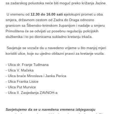
sa zadarskog poluotoka neće biti moguć preko križanja Jazine.
U vremenu od
12.30 do 16.00 sati c
jelokupni promet u oba
smjera, državnom cestom od Zadra do Draga odnosno
granicom sa Šibensko-kninskom županijom i nadalje u smjeru
Primoštena će se odvijati uz posebnu regulaciju policijskih
službenika i to po dionicama sukladno kretanju trkača.
Savjetuje se vozače da u navedeno vrijeme u što manjoj mjeri
koristiti ulice, koje su ujedno obilazni pravci za kretanje vozila:
- Ulica dr. Franje Tuđmana
- Ulica V. Mačeka
- Ulica braće Miroslava i Janka Perica
- Ulica Franka Lisice
- Ulica Put Murvice
- Ulica II. Zasjedanja ZAVNOH-a
Savjetujemo da se u navedena vremena izbjegavaju