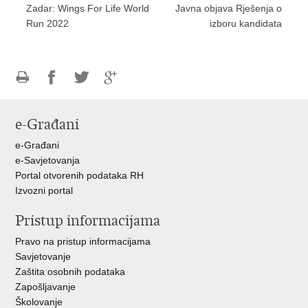
Zadar: Wings For Life World
Javna objava Rješenja o
Run 2022
izboru kandidata
Ispiši
Podijeli
Podijeli
Podijeli
stranicu
na
na
na
e-Građani
Facebooku
Twitteru
Google
+
e-Građani
e-Savjetovanja
Portal otvorenih podataka RH
Izvozni portal
Pristup informacijama
Pravo na pristup informacijama
Savjetovanje
Zaštita osobnih podataka
Zapošljavanje
Školovanje