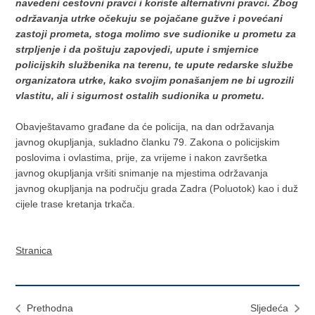
navedeni cestovni pravci i koriste alternativni pravci. Zbog
održavanja utrke očekuju se pojačane gužve i povećani
zastoji prometa, stoga molimo sve sudionike u prometu za
strpljenje i da poštuju zapovjedi, upute i smjernice
policijskih službenika na terenu, te upute redarske službe
organizatora utrke, kako svojim ponašanjem ne bi ugrozili
vlastitu, ali i sigurnost ostalih sudionika u prometu.
Obavještavamo građane da će policija, na dan održavanja
javnog okupljanja, sukladno članku 79. Zakona o policijskim
poslovima i ovlastima, prije, za vrijeme i nakon završetka
javnog okupljanja vršiti snimanje na mjestima održavanja
javnog okupljanja na području grada Zadra (Poluotok) kao i duž
cijele trase kretanja trkača.
Stranica
Prethodna
Sljedeća