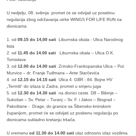
U nedjelju, 08. svibnja promet će se odvijati uz posebnu
regulacija zbog održavanja utrke WINGS FOR LIFE RUN na
dionicama:
1. od
09.15 do 14,00 sati
Liburnska obala - Ulica Narodnog
lista
2. od
11.45 do 14.00 sati
Liburnska obala – Ulica O.K.
Tomislava
3. od
12.00 do 14.00 sati
Zrinsko-Frankopanska Ulica – Put
Murvice – dr. Franje Tuđmana – Ante Starčevića
4. od
12.15 do 14.15 sati
Ulica 4. GBR - 84. Bojne HV
„Termiti“ do izlaza iz Zadra, promet u smjeru juga
5. od
12.30 do 14.30 sati
na dionici ceste D8 – Bibinje –
Sukošan – Sv. Petar – Turanj – Sv. F. i Jakov – Biograd –
Pakoštane - Drage, do granice sa Šibensko-kninskom
županijom, promet će se odvijati uz posbenu regulaciju po
dionicama sukladno kretanju trkača.
U vremenu
od 11.30 do 14.00 sati
ulaz odnosno izlaz vozilima