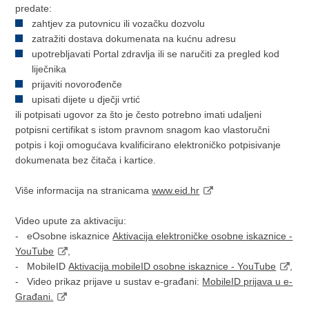
predate:
zahtjev za putovnicu ili vozačku dozvolu
zatražiti dostava dokumenata na kućnu adresu
upotrebljavati Portal zdravlja ili se naručiti za pregled kod
liječnika
prijaviti novorođenče
upisati dijete u dječji vrtić
ili potpisati ugovor za što je često potrebno imati udaljeni
potpisni certifikat s istom pravnom snagom kao vlastoručni
potpis i koji omogućava kvalificirano elektroničko potpisivanje
dokumenata bez čitača i kartice.
Više informacija na stranicama
www.eid.hr
Video upute za aktivaciju:
- eOsobne iskaznice
Aktivacija elektroničke osobne iskaznice -
YouTube
,
- MobileID
Aktivacija mobileID osobne iskaznice - YouTube
,
- Video prikaz prijave u sustav e-građani:
MobileID prijava u e-
Građani.