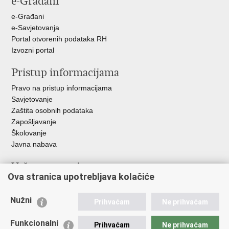
e-Građani
+
e-Građani
e-Savjetovanja
Portal otvorenih podataka RH
Izvozni portal
Pristup informacijama
Pravo na pristup informacijama
Savjetovanje
Zaštita osobnih podataka
Zapošljavanje
Školovanje
Javna nabava
Važne poveznice
Ova stranica upotrebljava kolačiće
Ministarstvo unutarnjih poslova
Sindikati
Nužni
Prihvaćam
Ne prihvaćam
Udruge
Dom zdravlja MUP-a
Funkcionalni
Prihvaćam
Ne prihvaćam
Policijska akademija