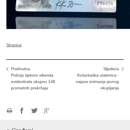
Stranica
Prethodna
Sljedeća
Policija tijekom vikenda
Košarkaška utakmica -
evidentirala ukupno 148
najava snimanja javnog
prometnih prekršaja
okupljanja
Ispiši
Podijeli
Podijeli
Podijeli
stranicu
na
na
na
Facebooku
Twitteru
Google