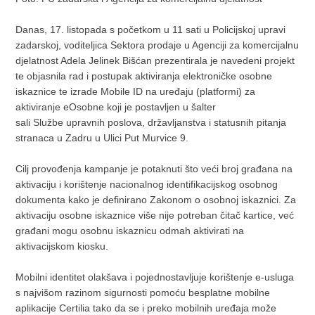
Danas, 17. listopada s početkom u 11 sati u Policijskoj upravi
zadarskoj, voditeljica Sektora prodaje u Agenciji za komercijalnu
djelatnost Adela Jelinek Bišćan prezentirala je navedeni projekt
te objasnila rad i postupak aktiviranja elektroničke osobne
iskaznice te izrade Mobile ID na uređaju (platformi) za
aktiviranje eOsobne koji je postavljen u šalter
sali Službe upravnih poslova, državljanstva i statusnih pitanja
stranaca u Zadru u Ulici Put Murvice 9.
Cilj provođenja kampanje je potaknuti što veći broj građana na
aktivaciju i korištenje nacionalnog identifikacijskog osobnog
dokumenta kako je definirano Zakonom o osobnoj iskaznici. Za
aktivaciju osobne iskaznice više nije potreban čitač kartice, već
građani mogu osobnu iskaznicu odmah aktivirati na
aktivacijskom kiosku.
Mobilni identitet olakšava i pojednostavljuje korištenje e-usluga
s najvišom razinom sigurnosti pomoću besplatne mobilne
aplikacije Certilia tako da se i preko mobilnih uređaja može