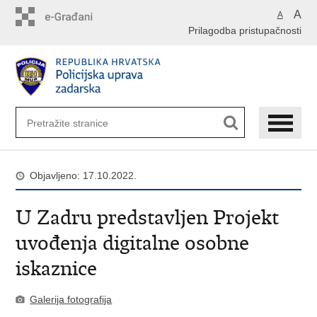
Preskoči
A
A
na
Prilagodba pristupačnosti
glavni
sadržaj
Objavljeno: 17.10.2022.
U Zadru predstavljen Projekt
uvođenja digitalne osobne
iskaznice
Galerija fotografija