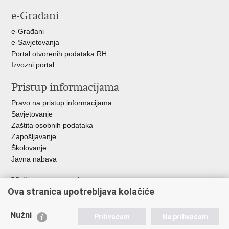
stranicu
na
na
na
e-Građani
Facebooku
Twitteru
Google
+
e-Građani
e-Savjetovanja
Portal otvorenih podataka RH
Izvozni portal
Pristup informacijama
Pravo na pristup informacijama
Savjetovanje
Zaštita osobnih podataka
Zapošljavanje
Školovanje
Javna nabava
Važne poveznice
Ova stranica upotrebljava kolačiće
Ministarstvo unutarnjih poslova
Sindikati
Nužni
Prihvaćam
Ne prihvaćam
Udruge