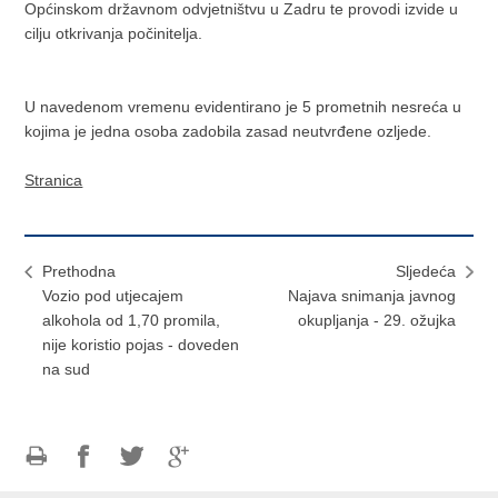
Općinskom državnom odvjetništvu u Zadru te provodi izvide u
cilju otkrivanja počinitelja.
U navedenom vremenu evidentirano je 5 prometnih nesreća u
kojima je jedna osoba zadobila zasad neutvrđene ozljede.
Stranica
Prethodna
Sljedeća
Vozio pod utjecajem
Najava snimanja javnog
alkohola od 1,70 promila,
okupljanja - 29. ožujka
nije koristio pojas - doveden
na sud
Ispiši
Podijeli
Podijeli
Podijeli