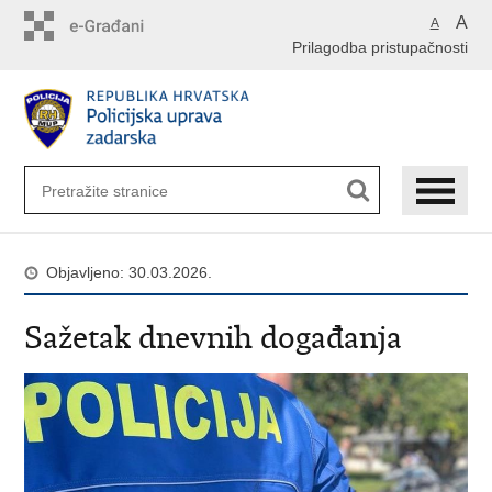
Preskoči
A
A
na
Prilagodba pristupačnosti
glavni
sadržaj
Objavljeno: 30.03.2026.
Sažetak dnevnih događanja