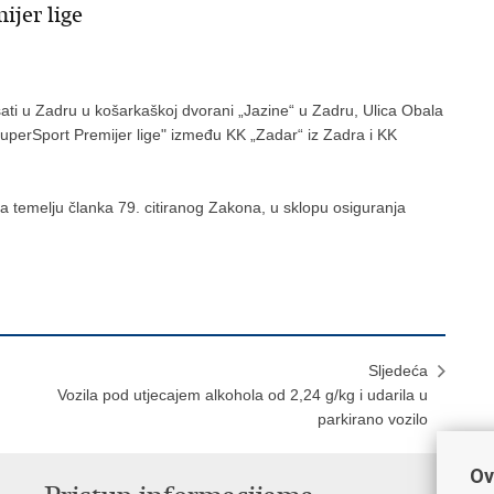
jer lige
ati u Zadru u košarkaškoj dvorani „Jazine“ u Zadru, Ulica Obala
SuperSport Premijer lige" između KK „Zadar“ iz Zadra i KK
a temelju članka 79. citiranog Zakona, u sklopu osiguranja
Sljedeća
Vozila pod utjecajem alkohola od 2,24 g/kg i udarila u
parkirano vozilo
Ov