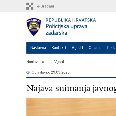
Preskoči
na
glavni
sadržaj
Naslovna
Kontakti
Vijesti
O nama
Polic
Naslovnica
Vijesti
Objavljeno: 29.03.2026.
Najava snimanja javnog 