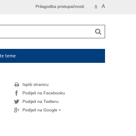
A
Prilagodba pristupačnosti
A
ute teme
Ispiši stranicu
Podijeli na Facebooku
Podijeli na Twitteru
Podijeli na Google +