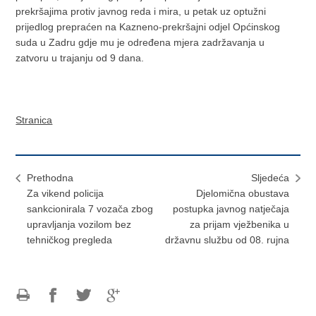
prekršajima protiv javnog reda i mira, u petak uz optužni
prijedlog prepraćen na Kazneno-prekršajni odjel Općinskog
suda u Zadru gdje mu je određena mjera zadržavanja u
zatvoru u trajanju od 9 dana.
Stranica
Prethodna
Sljedeća
Za vikend policija
Djelomična obustava
sankcionirala 7 vozača zbog
postupka javnog natječaja
upravljanja vozilom bez
za prijam vježbenika u
tehničkog pregleda
državnu službu od 08. rujna
Ispiši
Podijeli
Podijeli
Podijeli