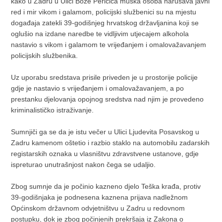
kako u Zadru u Ulici Bože Peričića muška osoba narušava javni
red i mir vikom i galamom, policijski službenici su na mjestu
događaja zatekli 39-godišnjeg hrvatskog državljanina koji se
oglušio na izdane naredbe te vidljivim utjecajem alkohola
nastavio s vikom i galamom te vrijeđanjem i omalovažavanjem
policijskih službenika.
Uz uporabu sredstava prisile priveden je u prostorije policije
gdje je nastavio s vrijeđanjem i omalovažavanjem, a po
prestanku djelovanja opojnog sredstva nad njim je provedeno
kriminalističko istraživanje.
Sumnjiči ga se da je istu večer u Ulici Ljudevita Posavskog u
Zadru kamenom oštetio i razbio staklo na automobilu zadarskih
registarskih oznaka u vlasništvu zdravstvene ustanove, gdje
ispreturao unutrašnjost nakon čega se udaljio.
Zbog sumnje da je počinio kazneno djelo Teška krađa, protiv
39-godišnjaka je podnesena kaznena prijava nadležnom
Općinskom državnom odvjetništvu u Zadru u redovnom
postupku, dok je zbog počinjenih prekršaja iz Zakona o