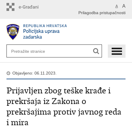
Preskoči
A
A
na
Prilagodba pristupačnosti
glavni
sadržaj
Objavljeno: 06.11.2023.
Prijavljen zbog teške krađe i
prekršaja iz Zakona o
prekršajima protiv javnog reda
i mira