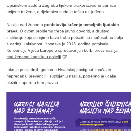
Općinskom sudu u Zagrebu tijekom brakorazvodne parnice
ubijene tri žene, a djelatnica suda je teško ozlijeđena.
Nasilje nad ženama
predstavlja kršenje temeljnih ljudskih
prava
. O ovom problemu treba javno govoriti, a društvo i
institucije koje se njime bave treba poticati na međusobnu bolju
suradnju i aktivnost. Hrvatska je 2013. godine potpisala
Konvenciju Vijeća Europe o sprečavanju i borbi protiv nasilja
nad ženama i nasilja u obitelji
.
Iako je posljednjih godina u Hrvatskoj postignut značajan
napredak u prevenciji i suzbijanju nasilja, potrebno je i dalje
uložiti napore u tom pravcu.