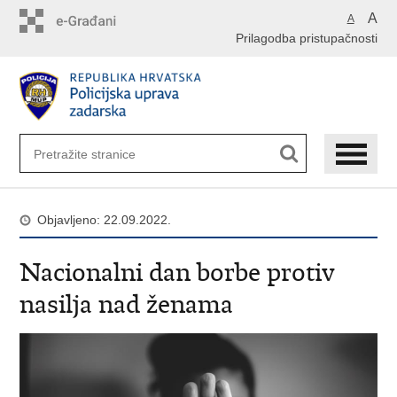
Preskoči
A
A
na
Prilagodba pristupačnosti
glavni
sadržaj
Objavljeno: 22.09.2022.
Nacionalni dan borbe protiv
nasilja nad ženama