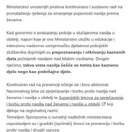
Ministarstvo unutarnjih poslova kontinuirano i sustavno radi na
pronalaženju rješenja za smanjenje pojavnosti nasilja prema
ženama.
Kad govorimo o postupanju policije u slučajevima nasilja u
obitelji, napori koje je ovo Ministarstvo uložilo u edukacije i
intenzivnu nadzorno usmjerivačku djelatnost policijskih
službenika doprinijeli su
prepoznavanju i otkrivanju kaznenih
djela
počinjenih nasiljem nad bliskim osobama. Drugim
riječima,
takva vrsta nasilja češće se tretira kao kazneno
djelo nego kao prekršajno djelo.
Kontinuiran rad na prevenciji očituje se i kroz aktivnosti
Nacionalnog tima za sprječavanje i borbu protiv nasilja nad
ženama i nasilja u obitelji te
županijskih timova za sprječavanje
i borbu protiv nasilja nad ženama i nasilja u obitelji
koji
djeluju na regionalnoj razini.
Temeljem Sporazuma o suradnji nadležnih ministarstava
uspostavljeni su i gradski (općinski) timovi za prevenciju i borbu
protiv nasilja i drugih ugroza.