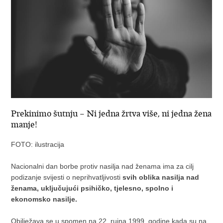
Prekinimo šutnju – Ni jedna žrtva više, ni jedna žena
manje!
FOTO: ilustracija
Nacionalni dan borbe protiv nasilja nad ženama ima za cilj
podizanje svijesti o neprihvatljivosti
svih oblika nasilja nad
ženama, uključujući psihičko, tjelesno, spolno i
ekonomsko nasilje.
Obilježava se u spomen na 22. rujna 1999. godine kada su na