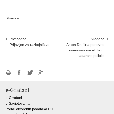
Stranica
Prethodna
Sljedeća
Prijavljen za razbojništvo
Anton Dražina ponovno
imenovan načelnikom
zadarske policije
Ispiši
Podijeli
Podijeli
Podijeli
stranicu
na
na
na
e-Građani
Facebooku
Twitteru
Google
+
e-Građani
e-Savjetovanja
Portal otvorenih podataka RH