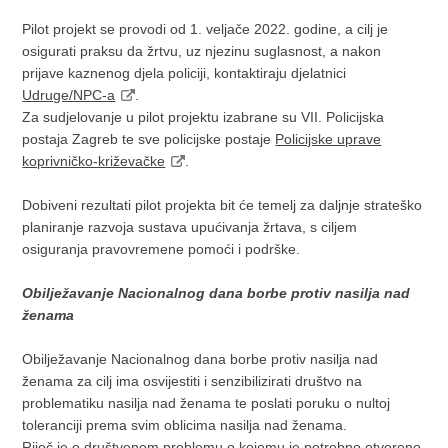
Pilot projekt se provodi od 1. veljače 2022. godine, a cilj je
osigurati praksu da žrtvu, uz njezinu suglasnost, a nakon
prijave kaznenog djela policiji, kontaktiraju djelatnici
Udruge/NPC-a
.
Za sudjelovanje u pilot projektu izabrane su VII. Policijska
postaja Zagreb te sve policijske postaje
Policijske uprave
koprivničko-križevačke
.
Dobiveni rezultati pilot projekta bit će temelj za daljnje strateško
planiranje razvoja sustava upućivanja žrtava, s ciljem
osiguranja pravovremene pomoći i podrške.
Obilježavanje Nacionalnog dana borbe protiv nasilja nad
ženama
Obilježavanje Nacionalnog dana borbe protiv nasilja nad
ženama za cilj ima osvijestiti i senzibilizirati društvo na
problematiku nasilja nad ženama te poslati poruku o nultoj
toleranciji prema svim oblicima nasilja nad ženama.
Riječ je o društvenom problemu o kojemu je potrebno otvoreno