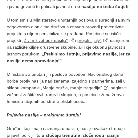
i javno govoriti te poticati javnost da
o nasilju ne treba šutjeti
!
U tom smislu Ministarstvo unutarnjih poslova u suradnji sa svim
odgovornim dionicima društva sustavno provodi preventivne
projekte s ciljem senzibilizacije građana. Posebice se ističu
projekti
„Živim život bez nasilja“
i
projekt „Lily“
, usmjereni
na različite ciljne društvene skupine, ali i cjelokupnu javnost s
jasnom porukom:
„Prekinimo šutnju, prijavimo nasilje, jer za
nasilje nema opravdanja!“
Ministarstvo unutarnjih poslova povodom Nacionalnog dana
borbe protiv nasilja nad ženama, zajedno s partnerima, želi u
sklopu kampanje
„Manje oružja, manje tragedija“
, naglasiti
važnost zaštite svih ranjivih skupina, a posebice žena žrtava
femicida ubijenih od strane bliskih osoba.
Prijavite nasilje – prekinimo šutnju!
Građani koji imaju saznanja o nasilju, nasilje svakako trebaju
prijaviti policiji i to
u slučaju trenutne izloženosti nasilju