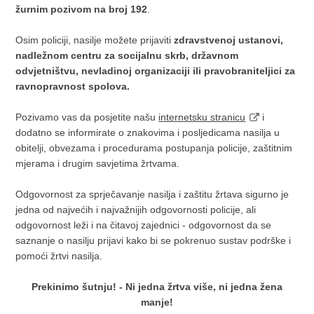
žurnim pozivom na broj 192
.
Osim policiji, nasilje možete prijaviti
zdravstvenoj ustanovi,
nadležnom centru za socijalnu skrb, državnom
odvjetništvu, nevladinoj organizaciji ili pravobraniteljici za
ravnopravnost spolova.
Pozivamo vas da posjetite našu
internetsku stranicu
i
dodatno se informirate o znakovima i posljedicama nasilja u
obitelji, obvezama i procedurama postupanja policije, zaštitnim
mjerama i drugim savjetima žrtvama.
Odgovornost za sprječavanje nasilja i zaštitu žrtava sigurno je
jedna od najvećih i najvažnijih odgovornosti policije, ali
odgovornost leži i na čitavoj zajednici - odgovornost da se
saznanje o nasilju prijavi kako bi se pokrenuo sustav podrške i
pomoći žrtvi nasilja.
Prekinimo šutnju! - Ni jedna žrtva više, ni jedna žena
manje!