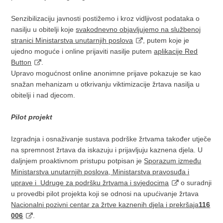
Senzibilizaciju javnosti postižemo i kroz vidljivost podataka o
nasilju u obitelji koje
svakodnevno objavljujemo na službenoj
stranici Ministarstva unutarnjih poslova
, putem koje je
ujedno moguće i online prijaviti nasilje putem
aplikacije Red
Button
.
Upravo mogućnost online anonimne prijave pokazuje se kao
snažan mehanizam u otkrivanju viktimizacije žrtava nasilja u
obitelji i nad djecom.
Pilot projekt
Izgradnja i osnaživanje sustava podrške žrtvama također utječe
na spremnost žrtava da iskazuju i prijavljuju kaznena djela. U
daljnjem proaktivnom pristupu potpisan je
Sporazum između
Ministarstva unutarnjih poslova, Ministarstva pravosuđa i
uprave i Udruge za podršku žrtvama i svjedocima
o suradnji
u provedbi pilot projekta koji se odnosi na upućivanje žrtava
Nacionalni pozivni centar za žrtve kaznenih djela i prekršaja
116
006
.