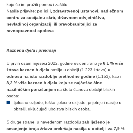
koje će im pružiti pomoć i zaštitu.
Nasilje prijavite:
policiji, zdravstvenoj ustanovi, nadležnom
centru za socijalnu skrb, državnom odvjetništvu,
nevladinoj organizaciji ili pravobraniteljici za
ravnopravnost spolova
.
Kaznena djela i prekršaji
U prvih osam mjeseci 2022. godine evidentirano
je 6,1 % više
žrtava kaznenih djela
nasilja u obitelji (1.223 žrtava)
u
odnosu na isto razdoblje prethodne
godine
(1.153), kao i
8,2 % više kaznenih djela koja se najčešće čine
nasilničkim ponašanjem
na štetu članova obitelji/ bliskih
osoba:
tjelesne ozljede, teške tjelesne ozljede, prijetnje i nasilje u
obitelji, uključujući ubojstva bliskih osoba.
S druge strane, u navedenom razdoblju
zabilježeno je
smanjenje broja žrtava prekršaja nasilja u obitelji za 7,9 %