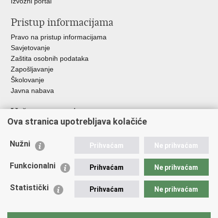
Izvozni portal
Pristup informacijama
Pravo na pristup informacijama
Savjetovanje
Zaštita osobnih podataka
Zapošljavanje
Školovanje
Javna nabava
Važne poveznice
Ova stranica upotrebljava kolačiće
Ministarstvo unutarnjih poslova
Sindikati
Nužni
Prihvaćam
Ne prihvaćam
Udruge
Dom zdravlja MUP-a
Funkcionalni
Prihvaćam
Ne prihvaćam
Policijska akademija
Muzej policije
Statistički
Prihvaćam
Ne prihvaćam
Zaklada policijske solidarnosti
Centar za forenzična ispitivanja, istraživanja i vještačenja "Ivan
Vučetić"