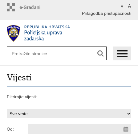
Preskoči
A
A
na
Prilagodba pristupačnosti
glavni
sadržaj
Vijesti
Filtrirajte vijesti:
Od: