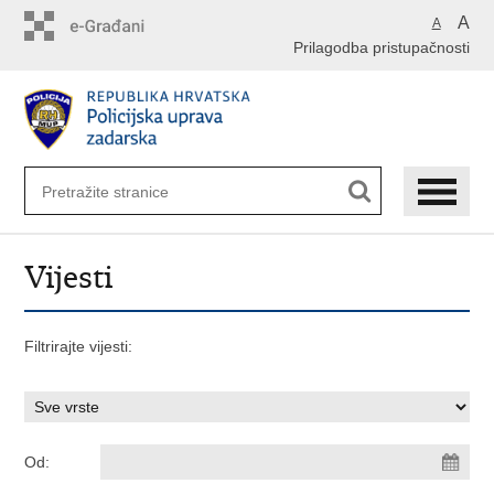
Preskoči
A
A
na
Prilagodba pristupačnosti
glavni
sadržaj
Vijesti
Filtrirajte vijesti:
Od: