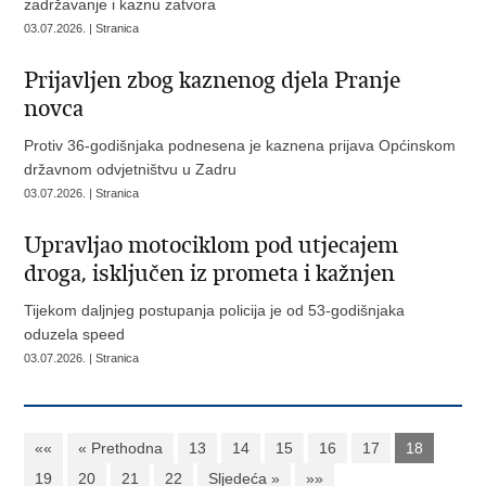
zadržavanje i kaznu zatvora
03.07.2026. | Stranica
Prijavljen zbog kaznenog djela Pranje
novca
Protiv 36-godišnjaka podnesena je kaznena prijava Općinskom
državnom odvjetništvu u Zadru
03.07.2026. | Stranica
Upravljao motociklom pod utjecajem
droga, isključen iz prometa i kažnjen
Tijekom daljnjeg postupanja policija je od 53-godišnjaka
oduzela speed
03.07.2026. | Stranica
««
« Prethodna
13
14
15
16
17
18
19
20
21
22
Sljedeća »
»»