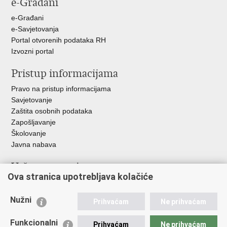
e-Građani
Facebooku
Twitteru
Google
+
e-Građani
e-Savjetovanja
Portal otvorenih podataka RH
Izvozni portal
Pristup informacijama
Pravo na pristup informacijama
Savjetovanje
Zaštita osobnih podataka
Zapošljavanje
Školovanje
Javna nabava
Važne poveznice
Ova stranica upotrebljava kolačiće
Ministarstvo unutarnjih poslova
Sindikati
Nužni
Prihvaćam
Ne prihvaćam
Udruge
Dom zdravlja MUP-a
Funkcionalni
Prihvaćam
Ne prihvaćam
Policijska akademija