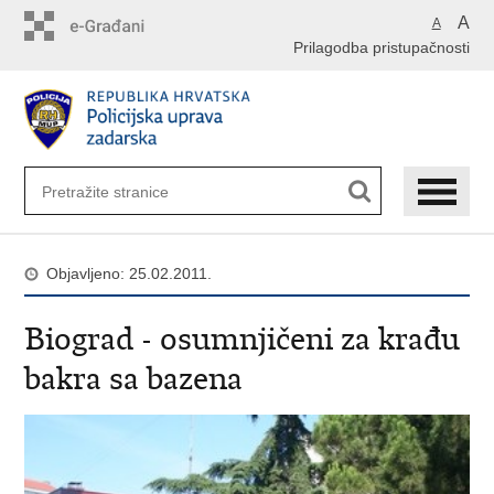
Preskoči
A
A
na
Prilagodba pristupačnosti
glavni
sadržaj
Objavljeno: 25.02.2011.
Biograd - osumnjičeni za krađu
bakra sa bazena