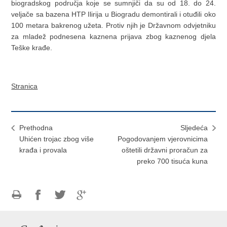
biogradskog područja koje se sumnjiči da su od 18. do 24.
veljače sa bazena HTP Ilirija u Biogradu demontirali i otuđili oko
100 metara bakrenog užeta. Protiv njih je Državnom odvjetniku
za mladež podnesena kaznena prijava zbog kaznenog djela
Teške krađe.
Stranica
Prethodna
Sljedeća
Uhićen trojac zbog više
Pogodovanjem vjerovnicima
krađa i provala
oštetili državni proračun za
preko 700 tisuća kuna
Ispiši
Podijeli
Podijeli
Podijeli
stranicu
na
na
na