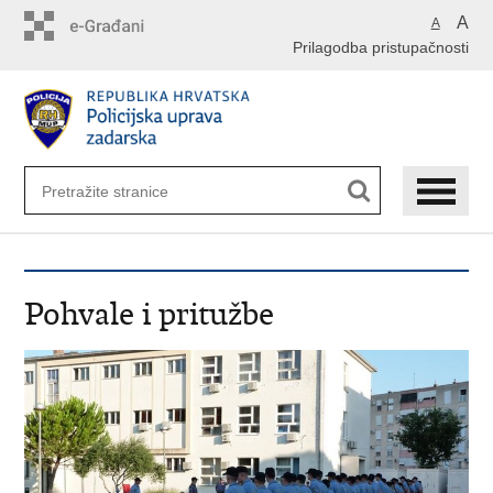
Preskoči
A
A
na
Prilagodba pristupačnosti
glavni
sadržaj
Pohvale i pritužbe