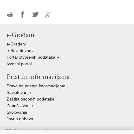
Ispiši
Podijeli
Podijeli
Podijeli
stranicu
na
na
na
e-Građani
Facebooku
Twitteru
Google
+
e-Građani
e-Savjetovanja
Portal otvorenih podataka RH
Izvozni portal
Pristup informacijama
Pravo na pristup informacijama
Savjetovanje
Zaštita osobnih podataka
Zapošljavanje
Školovanje
Javna nabava
Važne poveznice