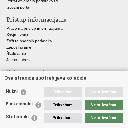
Portal otvorenih podataka RH
Izvozni portal
Pristup informacijama
Pravo na pristup informacijama
Savjetovanje
Zaštita osobnih podataka
Zapošljavanje
Školovanje
Javna nabava
Važne poveznice
Ova stranica upotrebljava kolačiće
Ministarstvo unutarnjih poslova
Sindikati
Nužni
Prihvaćam
Ne prihvaćam
Udruge
Dom zdravlja MUP-a
Funkcionalni
Prihvaćam
Ne prihvaćam
Policijska akademija
Muzej policije
Statistički
Prihvaćam
Ne prihvaćam
Zaklada policijske solidarnosti
Centar za forenzična ispitivanja, istraživanja i vještačenja "Ivan