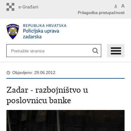
Preskoči
A
A
na
Prilagodba pristupačnosti
glavni
sadržaj
Objavljeno: 29.06.2012.
Zadar - razbojništvo u
poslovnicu banke