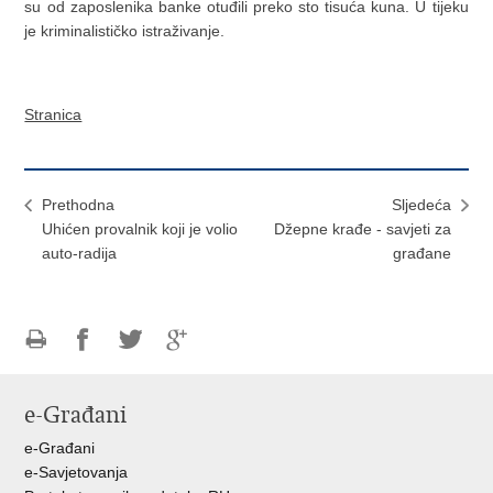
su od zaposlenika banke otuđili preko sto tisuća kuna. U tijeku
je kriminalističko istraživanje.
Stranica
Prethodna
Sljedeća
Uhićen provalnik koji je volio
Džepne krađe - savjeti za
auto-radija
građane
Ispiši
Podijeli
Podijeli
Podijeli
stranicu
na
na
na
e-Građani
Facebooku
Twitteru
Google
+
e-Građani
e-Savjetovanja