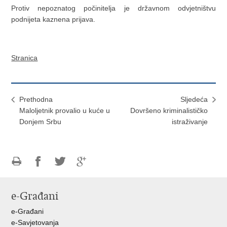
Protiv nepoznatog počinitelja je državnom odvjetništvu
podnijeta kaznena prijava.
Stranica
Prethodna
Sljedeća
Maloljetnik provalio u kuće u
Dovršeno kriminalističko
Donjem Srbu
istraživanje
Ispiši
Podijeli
Podijeli
Podijeli
stranicu
na
na
na
e-Građani
Facebooku
Twitteru
Google
+
e-Građani
e-Savjetovanja