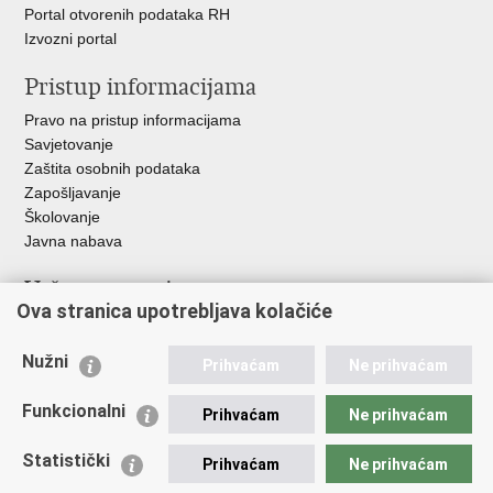
Portal otvorenih podataka RH
Izvozni portal
Pristup informacijama
Pravo na pristup informacijama
Savjetovanje
Zaštita osobnih podataka
Zapošljavanje
Školovanje
Javna nabava
Važne poveznice
Ova stranica upotrebljava kolačiće
Ministarstvo unutarnjih poslova
Sindikati
Nužni
Prihvaćam
Ne prihvaćam
Udruge
Dom zdravlja MUP-a
Funkcionalni
Prihvaćam
Ne prihvaćam
Policijska akademija
Muzej policije
Statistički
Prihvaćam
Ne prihvaćam
Zaklada policijske solidarnosti
Centar za forenzična ispitivanja, istraživanja i vještačenja "Ivan