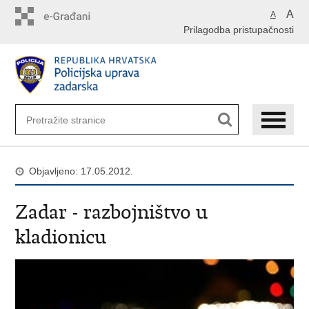
Preskoči
A
A
na
Prilagodba pristupačnosti
glavni
sadržaj
Objavljeno: 17.05.2012.
Zadar - razbojništvo u
kladionicu