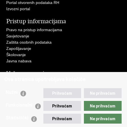
Portal otvorenih podataka RH
Izvozni portal
Pristup informacijama
Pravo na pristup informacijama
Savjetovanje
Zaštita osobnih podataka
Zapošljavanje
Školovanje
Javna nabava
Važne poveznice
Ova stranica upotrebljava kolačiće
Ministarstvo unutarnjih poslova
Sindikati
Nužni
Prihvaćam
Ne prihvaćam
Udruge
Dom zdravlja MUP-a
Funkcionalni
Prihvaćam
Ne prihvaćam
Policijska akademija
Muzej policije
Statistički
Prihvaćam
Ne prihvaćam
Zaklada policijske solidarnosti
Centar za forenzična ispitivanja, istraživanja i vještačenja "Ivan