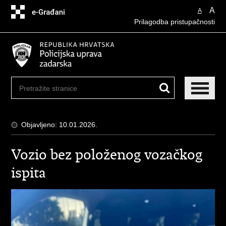
Preskoči
A
A
na
Prilagodba pristupačnosti
glavni
sadržaj
Objavljeno: 10.01.2026.
Vozio bez položenog vozačkog
ispita