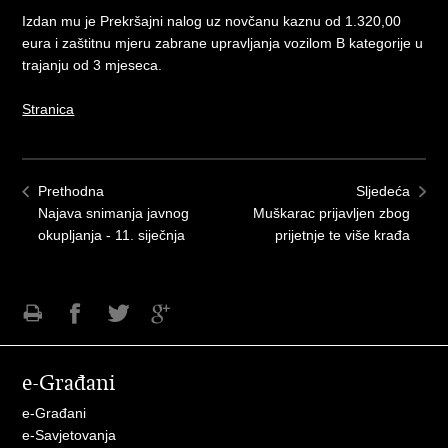
Izdan mu je Prekršajni nalog uz novčanu kaznu od 1.320,00
eura i zaštitnu mjeru zabrane upravljanja vozilom B kategorije u
trajanju od 3 mjeseca.
Stranica
Prethodna
Sljedeća
Najava snimanja javnog
Muškarac prijavljen zbog
okupljanja - 11. siječnja
prijetnje te više krađa
Ispiši
Podijeli
Podijeli
Podijeli
stranicu
na
na
na
e-Građani
Facebooku
Twitteru
Google
+
e-Građani
e-Savjetovanja