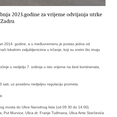
bnja 2023.godine za vrijeme odvijanja utrke
Zadru
iran 2014. godine, a u međuvremenu je postao jedna od
ači lokalnim zaljubljenicima u trčanje, koji su sretni što imaju
inje u nedjelju 7. svibnja u isto vrijeme na šest kontinenata,
13 sati, uz posebnu nedjeljnu regulaciju prometa.
a:
kog mosta do Ulice Narodnog lista (od 09.30 do 14.00)
, Put Murvice, Ulica dr. Franje Tuđmana, Ulica Ante Starčevića