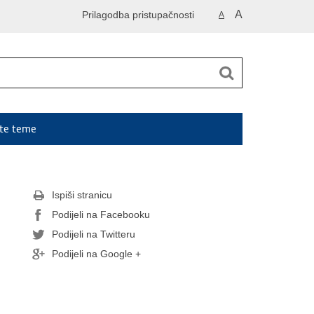
A
Prilagodba pristupačnosti
A
ute teme
Ispiši stranicu
Podijeli na Facebooku
Podijeli na Twitteru
Podijeli na Google +