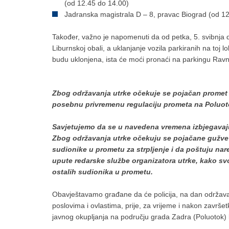
(od 12.45 do 14.00)
Jadranska magistrala D – 8, pravac Biograd (od 1
Također, važno je napomenuti da od petka, 5. svibnja d
Liburnskoj obali, a uklanjanje vozila parkiranih na toj lo
budu uklonjena, ista će moći pronaći na parkingu Ravn
Zbog održavanja utrke očekuje se pojačan promet n
posebnu privremenu regulaciju prometa na Poluotok
Savjetujemo da se u navedena vremena izbjegavaju n
Zbog održavanja utrke očekuju se pojačane gužve 
sudionike u prometu za strpljenje i da poštuju nare
upute redarske službe organizatora utrke, kako svoj
ostalih sudionika u prometu.
Obavještavamo građane da će policija, na dan održavan
poslovima i ovlastima, prije, za vrijeme i nakon završe
javnog okupljanja na području grada Zadra (Poluotok) ka