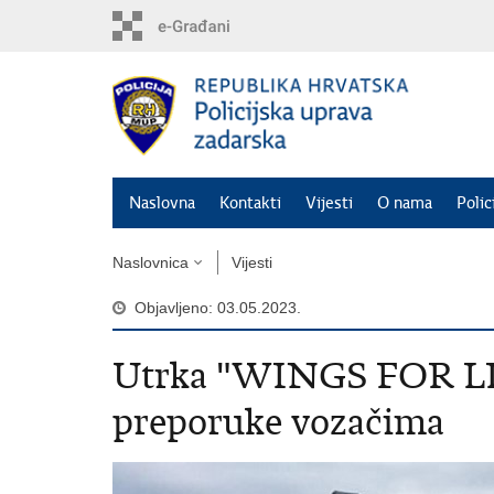
Preskoči
na
glavni
sadržaj
Naslovna
Kontakti
Vijesti
O nama
Polic
Naslovnica
Vijesti
Objavljeno: 03.05.2023.
Utrka "WINGS FOR 
preporuke vozačima