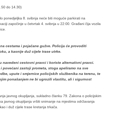
2.50 do 14.30)
o ponedjeljka 8. svibnja neće biti moguće parkirati na
kaciji započinje u četvrtak 4. svibnja u 22:00. Građani čija vozila
ice.
a cestama i pojačane gužve. Policija će provoditi
u, a kasnije duž cijele trase utrke.
avedeni cestovni pravci i koriste alternativni pravci.
i povećani zastoji prometa, stoga apeliramo na sve
dbe, upute i smjernice policijskih službenika na terenu, te
im ponašanjem ne bi ugrozili vlastitu, ali i sigurnost
ja javnog okupljanja, sukladno članku 79. Zakona o policijskim
tka javnog okupljanja vršiti snimanje na mjestima održavanja
o i duž cijele trase kretanja trkača.