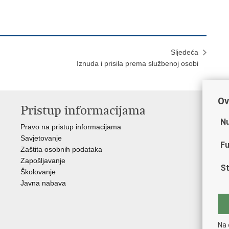
Sljedeća
Iznuda i prisila prema službenoj osobi
Ov
Pristup informacijama
V
Nu
Pravo na pristup informacijama
Min
Savjetovanje
Sin
Fu
Zaštita osobnih podataka
Ud
Zapošljavanje
Dom
St
Školovanje
Pol
Javna nabava
Muz
Zak
Cen
"Iv
Na 
Pol