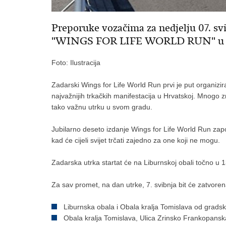
Preporuke vozačima za nedjelju 07. svi
"WINGS FOR LIFE WORLD RUN" u 
Foto: Ilustracija
Zadarski Wings for Life World Run prvi je put organiz
najvažnijih trkačkih manifestacija u Hrvatskoj. Mnogo zn
tako važnu utrku u svom gradu.
Jubilarno deseto izdanje Wings for Life World Run započ
kad će cijeli svijet trčati zajedno za one koji ne mogu.
Zadarska utrka startat će na Liburnskoj obali točno u 
Za sav promet, na dan utrke, 7. svibnja bit će zatvoren
Liburnska obala i Obala kralja Tomislava od grads
Obala kralja Tomislava, Ulica Zrinsko Frankopanska