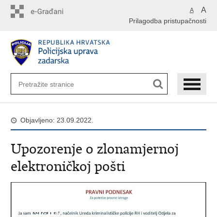
Preskoči
A
A
na
Prilagodba pristupačnosti
glavni
sadržaj
Objavljeno: 23.09.2022.
Upozorenje o zlonamjernoj
elektroničkoj pošti