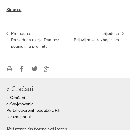
Stranica
Prethodna
Sljedeća
Provedena akcija Dan bez
Prijavljen za razbojništvo
poginulih u prometu
Ispiši
Podijeli
Podijeli
Podijeli
stranicu
na
na
na
e-Građani
Facebooku
Twitteru
Google
+
e-Građani
e-Savjetovanja
Portal otvorenih podataka RH
Izvozni portal
Pristup informacijama