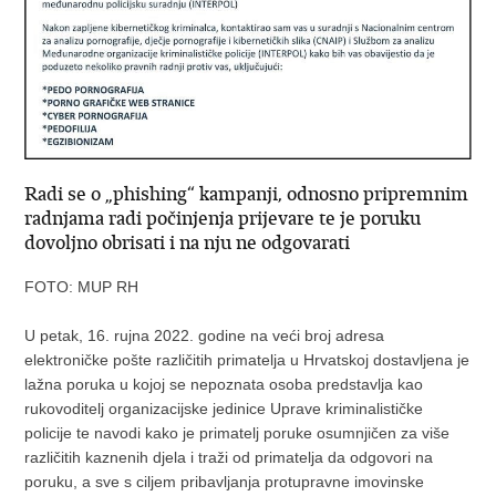
Radi se o „phishing“ kampanji, odnosno pripremnim
radnjama radi počinjenja prijevare te je poruku
dovoljno obrisati i na nju ne odgovarati
FOTO: MUP RH
U petak, 16. rujna 2022. godine na veći broj adresa
elektroničke pošte različitih primatelja u Hrvatskoj dostavljena je
lažna poruka u kojoj se nepoznata osoba predstavlja kao
rukovoditelj organizacijske jedinice Uprave kriminalističke
policije te navodi kako je primatelj poruke osumnjičen za više
različitih kaznenih djela i traži od primatelja da odgovori na
poruku, a sve s ciljem pribavljanja protupravne imovinske