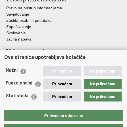
Pravo na pristup informacijama
Savjetovanje
Zaštita osobnih podataka
Zapošljavanje
Školovanje
Javna nabava
Važne poveznice
Ova stranica upotrebljava kolačiće
Ministarstvo unutarnjih poslova
Sindikati
Nužni
Prihvaćam
Ne prihvaćam
Udruge
Dom zdravlja MUP-a
Funkcionalni
Prihvaćam
Ne prihvaćam
Policijska akademija
Muzej policije
Statistički
Prihvaćam
Ne prihvaćam
Zaklada policijske solidarnosti
Centar za forenzična ispitivanja, istraživanja i vještačenja "Ivan
Vučetić"
Prihvaćam odabrane
Policijske uprave