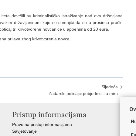
eta dovršili su kriminalističko istraživanje nad dva državljana
ovskim državljaninom koje se sumnjiči da su u prosincu prošle
opticaj tri krivotvorene novčanice u apoenima od 20 eura.
na prijava zbog krivotvorenja novca.
Sljedeća
Zadarski policajci pobjednici i u miru
Ov
Pristup informacijama
V
Nu
Pravo na pristup informacijama
Min
Savjetovanje
Sin
Fu