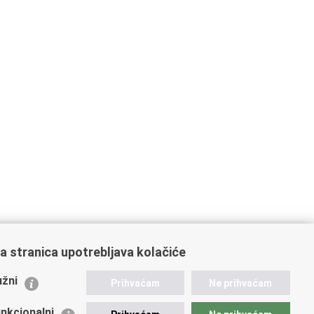
a stranica upotrebljava kolačiće
ažne poveznice
žni
Prihvaćam
Ne prihvaćam
istarstvo unutarnjih poslova
dikati
nkcionalni