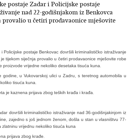
ske postaje Zadar i Policijske postaje
raživanje nad 22-godišnjakom iz Benkovca
a provalio u četiri prodavaonice mješovite
 i Policijske postaje Benkovac dovršili kriminalističko istraživanje
e tijekom siječnja provalio u četiri prodavaonice mješovite robe
e proizvode vrijedne nekoliko desetaka tisuća kuna.
dine, u Vukovarskoj ulici u Zadru, s teretnog automobila u
koliko tisuća kuna.
 je kaznena prijava zbog teških krađa i krađa.
ar dovršili kriminalističko istraživanje nad 36-godišnjakinjom iz
ine, zajedno s još jednom ženom, došla u stan u vlasništvu 77-
a zlatninu vrijednu nekoliko tisuća kuna
na prijava zbog krađe.