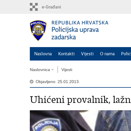
Preskoči
na
glavni
sadržaj
Naslovna
Kontakti
Vijesti
O nama
Polic
Naslovnica
Vijesti
Objavljeno: 25.01.2013.
Uhićeni provalnik, lažn