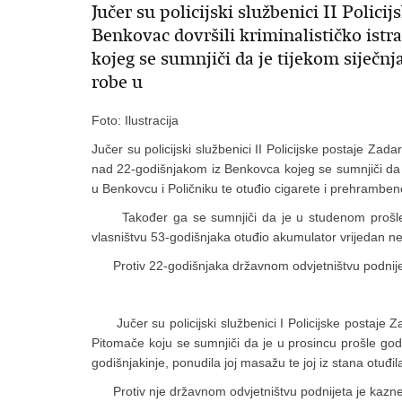
Jučer su policijski službenici II Policij
Benkovac dovršili kriminalističko ist
kojeg se sumnjiči da je tijekom siječnj
robe u
Foto: Ilustracija
Jučer su policijski službenici II Policijske postaje Zadar
nad 22-godišnjakom iz Benkovca kojeg se sumnjiči da j
u Benkovcu i Poličniku te otuđio cigarete i prehramben
Također ga se sumnjiči da je u studenom prošle go
vlasništvu 53-godišnjaka otuđio akumulator vrijedan ne
Protiv 22-godišnjaka državnom odvjetništvu podnijeta
Jučer su policijski službenici I Policijske postaje Zad
Pitomače koju se sumnjiči da je u prosincu prošle god
godišnjakinje, ponudila joj masažu te joj iz stana otuđil
Protiv nje državnom odvjetništvu podnijeta je kazne