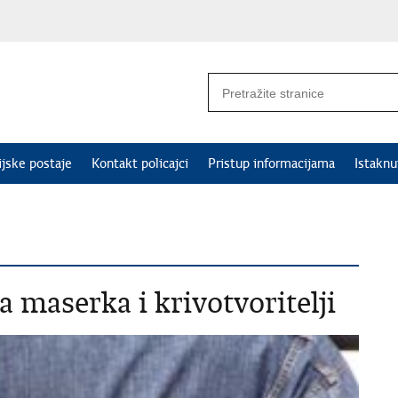
ijske postaje
Kontakt policajci
Pristup informacijama
Istakn
a maserka i krivotvoritelji