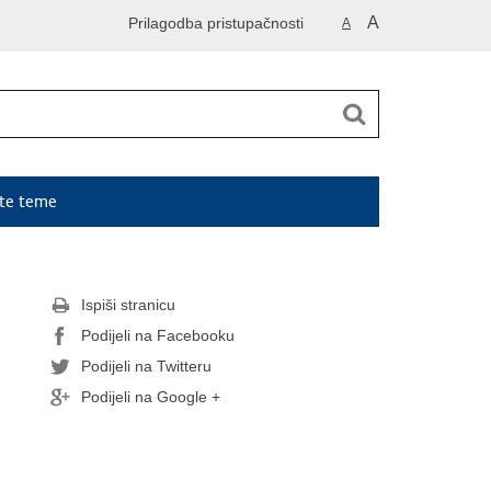
A
Prilagodba pristupačnosti
A
ute teme
Ispiši stranicu
Podijeli na Facebooku
Podijeli na Twitteru
Podijeli na Google +