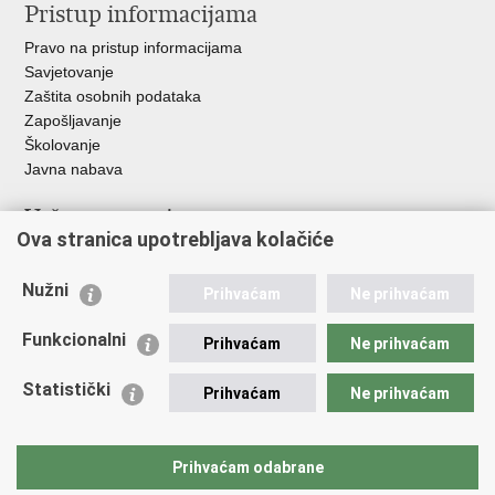
Pristup informacijama
Pravo na pristup informacijama
Savjetovanje
Zaštita osobnih podataka
Zapošljavanje
Školovanje
Javna nabava
Važne poveznice
Ova stranica upotrebljava kolačiće
Ministarstvo unutarnjih poslova
Sindikati
Nužni
Prihvaćam
Ne prihvaćam
Udruge
Dom zdravlja MUP-a
Funkcionalni
Prihvaćam
Ne prihvaćam
Policijska akademija
Muzej policije
Statistički
Prihvaćam
Ne prihvaćam
Zaklada policijske solidarnosti
Centar za forenzična ispitivanja, istraživanja i vještačenja "Ivan
Vučetić"
Prihvaćam odabrane
Policijske uprave