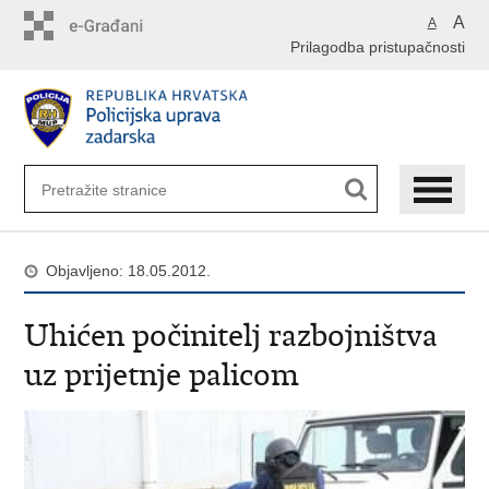
Preskoči
A
A
na
Prilagodba pristupačnosti
glavni
sadržaj
Objavljeno: 18.05.2012.
Uhićen počinitelj razbojništva
uz prijetnje palicom