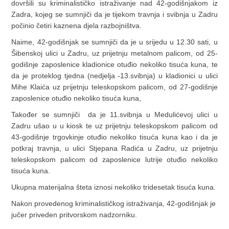
dovršili su kriminalističko istraživanje nad 42-godišnjakom iz
Zadra, kojeg se sumnjiči da je tijekom travnja i svibnja u Zadru
počinio četiri kaznena djela razbojništva.
Naime, 42-godišnjak se sumnjiči da je u srijedu u 12.30 sati, u
Šibenskoj ulici u Zadru, uz prijetnju metalnom palicom, od 25-
godišnje zaposlenice kladionice otuđio nekoliko tisuća kuna, te
da je proteklog tjedna (nedjelja -13.svibnja) u kladionici u ulici
Mihe Klaića uz prijetnju teleskopskom palicom, od 27-godišnje
zaposlenice otuđio nekoliko tisuća kuna,
Također se sumnjiči da je 11.svibnja u Medulićevoj ulici u
Zadru ušao u u kiosk te uz prijetnju teleskopskom palicom od
43-godišnje trgovkinje otuđio nekoliko tisuća kuna kao i da je
potkraj travnja, u ulici Stjepana Radića u Zadru, uz prijetnju
teleskopskom palicom od zaposlenice lutrije otuđio nekoliko
tisuća kuna.
Ukupna materijalna šteta iznosi nekoliko tridesetak tisuća kuna.
Nakon provedenog kriminalističkog istraživanja, 42-godišnjak je
jučer priveden pritvorskom nadzorniku.