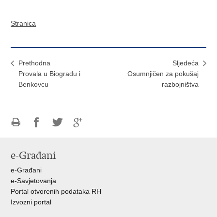
Stranica
Prethodna
Sljedeća
Provala u Biogradu i
Osumnjičen za pokušaj
Benkovcu
razbojništva
Ispiši
Podijeli
Podijeli
Podijeli
stranicu
na
na
na
e-Građani
Facebooku
Twitteru
Google
+
e-Građani
e-Savjetovanja
Portal otvorenih podataka RH
Izvozni portal