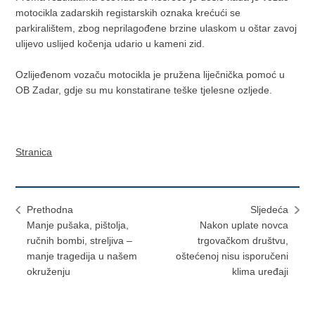
motocikla zadarskih registarskih oznaka krećući se
parkiralištem, zbog neprilagođene brzine ulaskom u oštar zavoj
ulijevo uslijed kočenja udario u kameni zid.
Ozlijeđenom vozaču motocikla je pružena liječnička pomoć u
OB Zadar, gdje su mu konstatirane teške tjelesne ozljede.
Stranica
Prethodna
Sljedeća
​Manje pušaka, pištolja,
Nakon uplate novca
ručnih bombi, streljiva –
trgovačkom društvu,
manje tragedija u našem
oštećenoj nisu isporučeni
okruženju
klima uređaji