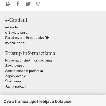
Ispiši
Podijeli
Podijeli
Podijeli
stranicu
na
na
na
e-Građani
Facebooku
Twitteru
Google
+
e-Građani
e-Savjetovanja
Portal otvorenih podataka RH
Izvozni portal
Pristup informacijama
Pravo na pristup informacijama
Savjetovanje
Zaštita osobnih podataka
Zapošljavanje
Školovanje
Javna nabava
Važne poveznice
Ova stranica upotrebljava kolačiće
Ministarstvo unutarnjih poslova