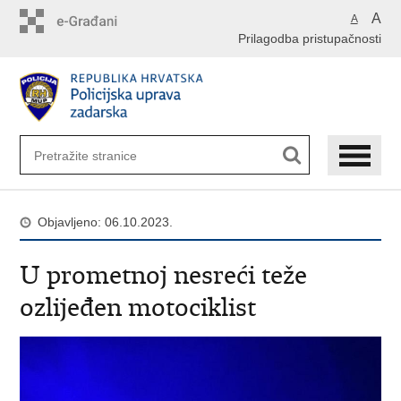
Preskoči
A
A
na
Prilagodba pristupačnosti
glavni
sadržaj
Objavljeno: 06.10.2023.
U prometnoj nesreći teže
ozlijeđen motociklist