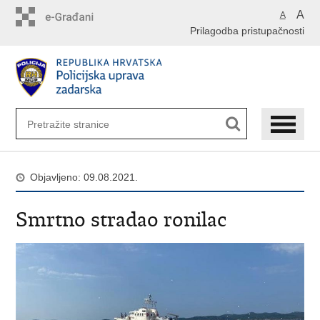
Preskoči
A
A
na
Prilagodba pristupačnosti
glavni
sadržaj
Objavljeno: 09.08.2021.
Smrtno stradao ronilac