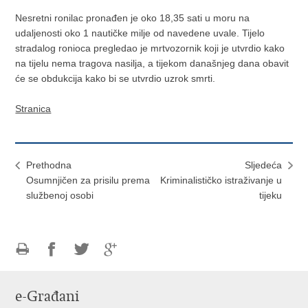
Nesretni ronilac pronađen je oko 18,35 sati u moru na
udaljenosti oko 1 nautičke milje od navedene uvale. Tijelo
stradalog ronioca pregledao je mrtvozornik koji je utvrdio kako
na tijelu nema tragova nasilja, a tijekom današnjeg dana obavit
će se obdukcija kako bi se utvrdio uzrok smrti.
Stranica
Prethodna
Sljedeća
Osumnjičen za prisilu prema
Kriminalističko istraživanje u
službenoj osobi
tijeku
Ispiši
Podijeli
Podijeli
Podijeli
stranicu
na
na
na
e-Građani
Facebooku
Twitteru
Google