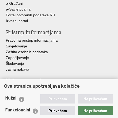
+
e-Građani
e-Savjetovanja
Portal otvorenih podataka RH
Izvozni portal
Pristup informacijama
Pravo na pristup informacijama
Savjetovanje
Zaštita osobnih podataka
Zapošljavanje
Školovanje
Javna nabava
Važne poveznice
Ova stranica upotrebljava kolačiće
Ministarstvo unutarnjih poslova
Sindikati
Nužni
Prihvaćam
Ne prihvaćam
Udruge
Dom zdravlja MUP-a
Funkcionalni
Prihvaćam
Ne prihvaćam
Policijska akademija
Muzej policije