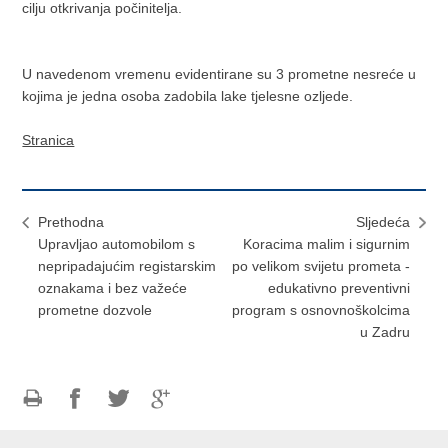
cilju otkrivanja počinitelja.
U navedenom vremenu evidentirane su 3 prometne nesreće u
kojima je jedna osoba zadobila lake tjelesne ozljede.
Stranica
Prethodna
Sljedeća
Upravljao automobilom s
Koracima malim i sigurnim
nepripadajućim registarskim
po velikom svijetu prometa -
oznakama i bez važeće
edukativno preventivni
prometne dozvole
program s osnovnoškolcima
u Zadru
Ispiši
Podijeli
Podijeli
Podijeli
stranicu
na
na
na