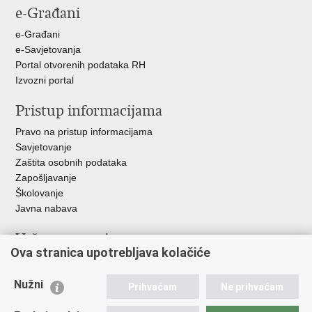
e-Građani
Facebooku
Twitteru
Google
+
e-Građani
e-Savjetovanja
Portal otvorenih podataka RH
Izvozni portal
Pristup informacijama
Pravo na pristup informacijama
Savjetovanje
Zaštita osobnih podataka
Zapošljavanje
Školovanje
Javna nabava
Važne poveznice
Ova stranica upotrebljava kolačiće
Ministarstvo unutarnjih poslova
Sindikati
Nužni
Prihvaćam
Ne prihvaćam
Udruge
Dom zdravlja MUP-a