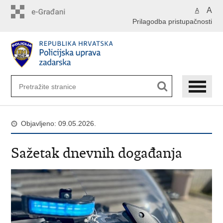
Preskoči
A
A
na
Prilagodba pristupačnosti
glavni
sadržaj
Objavljeno: 09.05.2026.
Sažetak dnevnih događanja