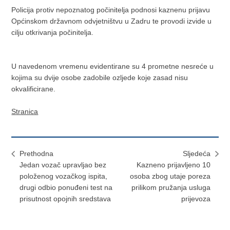
Policija protiv nepoznatog počinitelja podnosi kaznenu prijavu
Općinskom državnom odvjetništvu u Zadru te provodi izvide u
cilju otkrivanja počinitelja.
U navedenom vremenu evidentirane su 4 prometne nesreće u
kojima su dvije osobe zadobile ozljede koje zasad nisu
okvalificirane.
Stranica
Prethodna
Sljedeća
Jedan vozač upravljao bez
Kazneno prijavljeno 10
položenog vozačkog ispita,
osoba zbog utaje poreza
drugi odbio ponuđeni test na
prilikom pružanja usluga
prisutnost opojnih sredstava
prijevoza