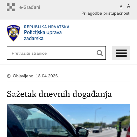
Preskoči
A
A
na
Prilagodba pristupačnosti
glavni
sadržaj
Objavljeno: 18.04.2026.
Sažetak dnevnih događanja