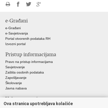
Ispiši
Podijeli
Podijeli
Podijeli
stranicu
na
na
na
e-Građani
Facebooku
Twitteru
Google
+
e-Građani
e-Savjetovanja
Portal otvorenih podataka RH
Izvozni portal
Pristup informacijama
Pravo na pristup informacijama
Savjetovanje
Zaštita osobnih podataka
Zapošljavanje
Školovanje
Javna nabava
Važne poveznice
Ova stranica upotrebljava kolačiće
Ministarstvo unutarnjih poslova