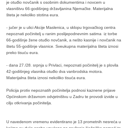
je otuđio novčanik s osobnim dokumentima i novcem u
vlasništvu 66-godišnjeg državljanina Njemačke. Materijalna
šteta je nekoliko stotina eura.
- jučer je u ulici Akcije Maslenica, u sklopu trgovačkog centra
nepoznati počinitelj u ranim poslijepodnevnim satima iz torbe
66-godišnje žene otuđio novčanik, a nešto kasnije i novčanik na
štetu 55-godišnje vlasnice. Sveukupna materijalna šteta iznosi
preko tisuću eura.
- dana 27./28. srpnja u Privlaci, nepoznati počinitelj je s plovila
42-godišnjeg vlasnika otuđio dva vanbrodska motora.
Materijalna šteta iznosi nekoliko tisuća eura.
Policija protiv nepoznatih počinitelja podnosi kaznene prijave
Općinskom državnom odvjetništvu u Zadru te provodi izvide u
cilju otkrivanja počinitelja.
U navedenom vremenu evidentirano je 13 prometnih nesreća u
kojima su dvije osobe upućene na pružanje liječničke pomoći te