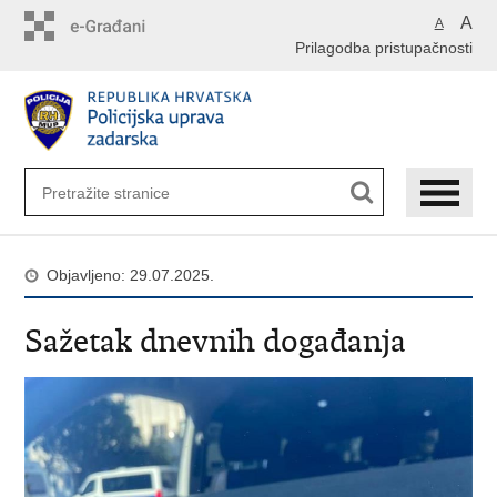
Preskoči
A
A
na
Prilagodba pristupačnosti
glavni
sadržaj
Objavljeno: 29.07.2025.
Sažetak dnevnih događanja