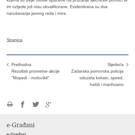
im ozljede još nisu okvalificirane. Evidentirana su dva
narušavanja javnog reda i mira.
Stranica
Prethodna
Sljedeća
Rezultati prometne akcije
Zadarska pomorska policija
"Mopedi - motocikli"
oduzela kokain, speed,
hašiš i marihuanu
Ispiši
Podijeli
Podijeli
Podijeli
stranicu
na
na
na
e-Građani
Facebooku
Twitteru
Google
+
e-Građani