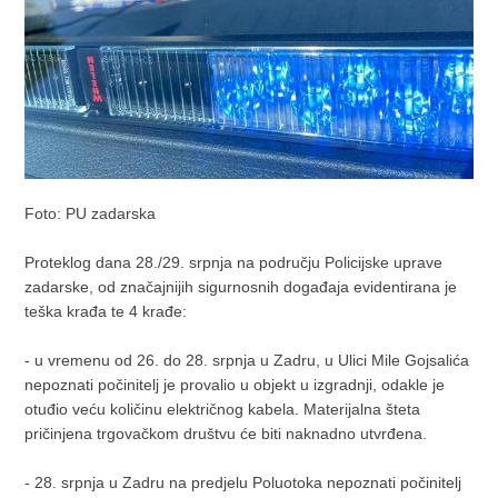
Foto: PU zadarska
Proteklog dana 28./29. srpnja na području Policijske uprave
zadarske, od značajnijih sigurnosnih događaja evidentirana je
teška krađa te 4 krađe:
- u vremenu od 26. do 28. srpnja u Zadru, u Ulici Mile Gojsalića
nepoznati počinitelj je provalio u objekt u izgradnji, odakle je
otuđio veću količinu električnog kabela. Materijalna šteta
pričinjena trgovačkom društvu će biti naknadno utvrđena.
- 28. srpnja u Zadru na predjelu Poluotoka nepoznati počinitelj