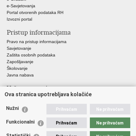
e-Savjetovanja
Portal otvorenih podataka RH
Izvozni portal
Pristup informacijama
Pravo na pristup informacijama
Savjetovanje
Zaštita osobnih podataka
Zapošljavanje
Školovanje
Javna nabava
Važne poveznice
Ova stranica upotrebljava kolačiće
Ministarstvo unutarnjih poslova
Sindikati
Nužni
Prihvaćam
Ne prihvaćam
Udruge
Dom zdravlja MUP-a
Funkcionalni
Prihvaćam
Ne prihvaćam
Policijska akademija
Muzej policije
Statistički