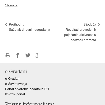
Stranica
Prethodna
Sljedeća
Sažetak dnevnih događanja
Rezultati provedenih
pojačanih aktivnosti u
nadzoru prometa
Ispiši
Podijeli
Podijeli
Podijeli
stranicu
na
na
na
e-Građani
Facebooku
Twitteru
Google
+
e-Građani
e-Savjetovanja
Portal otvorenih podataka RH
Izvozni portal
Pristup informacijama