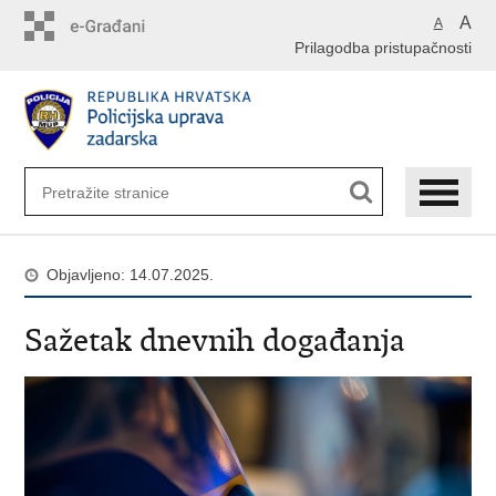
Preskoči
A
A
na
Prilagodba pristupačnosti
glavni
sadržaj
Objavljeno: 14.07.2025.
Sažetak dnevnih događanja