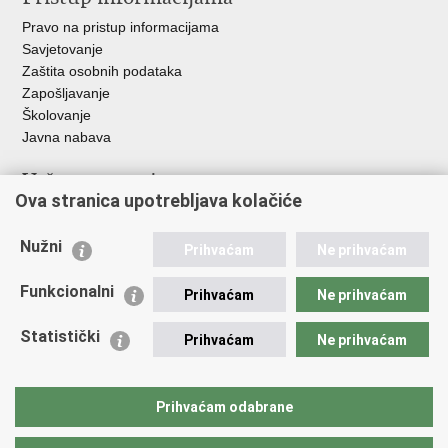
Pravo na pristup informacijama
Savjetovanje
Zaštita osobnih podataka
Zapošljavanje
Školovanje
Javna nabava
Važne poveznice
Ova stranica upotrebljava kolačiće
Ministarstvo unutarnjih poslova
Sindikati
Nužni
Prihvaćam
Ne prihvaćam
Udruge
Dom zdravlja MUP-a
Funkcionalni
Prihvaćam
Ne prihvaćam
Policijska akademija
Muzej policije
Statistički
Prihvaćam
Ne prihvaćam
Zaklada policijske solidarnosti
Centar za forenzična ispitivanja, istraživanja i vještačenja "Ivan
Vučetić"
Prihvaćam odabrane
Policijske uprave