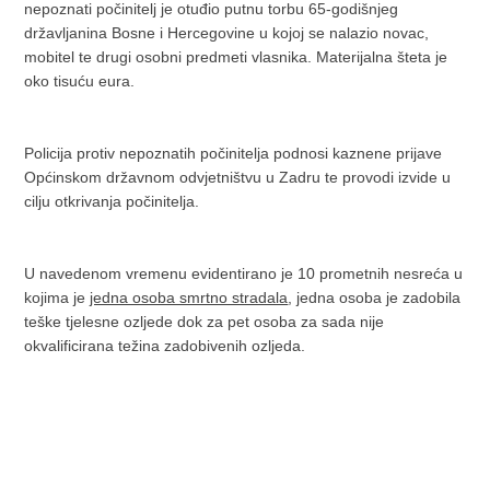
nepoznati počinitelj je otuđio putnu torbu 65-godišnjeg
državljanina Bosne i Hercegovine u kojoj se nalazio novac,
mobitel te drugi osobni predmeti vlasnika. Materijalna šteta je
oko tisuću eura.
Policija protiv nepoznatih počinitelja podnosi kaznene prijave
Općinskom državnom odvjetništvu u Zadru te provodi izvide u
cilju otkrivanja počinitelja.
U navedenom vremenu evidentirano je 10 prometnih nesreća u
kojima je
jedna osoba smrtno stradala
, jedna osoba je zadobila
teške tjelesne ozljede dok za pet osoba za sada nije
okvalificirana težina zadobivenih ozljeda.