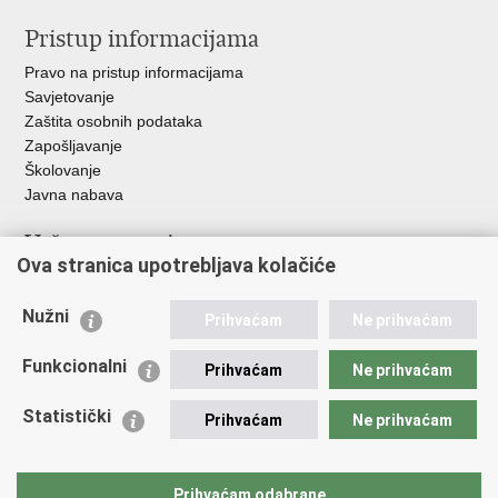
Pristup informacijama
Pravo na pristup informacijama
Savjetovanje
Zaštita osobnih podataka
Zapošljavanje
Školovanje
Javna nabava
Važne poveznice
Ova stranica upotrebljava kolačiće
Ministarstvo unutarnjih poslova
Sindikati
Nužni
Prihvaćam
Ne prihvaćam
Udruge
Dom zdravlja MUP-a
Funkcionalni
Prihvaćam
Ne prihvaćam
Policijska akademija
Muzej policije
Statistički
Prihvaćam
Ne prihvaćam
Zaklada policijske solidarnosti
Centar za forenzična ispitivanja, istraživanja i vještačenja "Ivan
Vučetić"
Prihvaćam odabrane
Policijske uprave