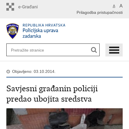
Preskoči
A
A
na
Prilagodba pristupačnosti
glavni
sadržaj
Objavljeno: 03.10.2014.
Savjesni građanin policiji
predao ubojita sredstva