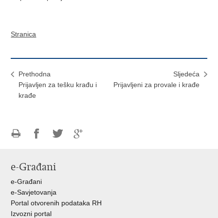
Stranica
Prethodna
Sljedeća
Prijavljen za tešku krađu i
Prijavljeni za provale i krađe
krađe
Ispiši
Podijeli
Podijeli
Podijeli
stranicu
na
na
na
e-Građani
Facebooku
Twitteru
Google
+
e-Građani
e-Savjetovanja
Portal otvorenih podataka RH
Izvozni portal