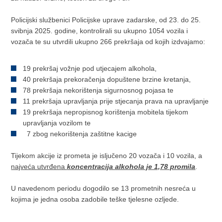
Policijski službenici Policijske uprave zadarske, od 23. do 25.
svibnja 2025. godine, kontrolirali su ukupno 1054 vozila i
vozača te su utvrdili ukupno 266 prekršaja od kojih izdvajamo:
19 prekršaj vožnje pod utjecajem alkohola,
40 prekršaja prekoračenja dopuštene brzine kretanja,
78 prekršaja nekorištenja sigurnosnog pojasa te
11 prekršaja upravljanja prije stjecanja prava na upravljanje
19 prekršaja nepropisnog korištenja mobitela tijekom
upravljanja vozilom te
7 zbog nekorištenja zaštitne kacige
Tijekom akcije iz prometa je isljučeno 20 vozača i 10 vozila, a
najveća utvrđena
koncentracija alkohola je 1,78 promila
.
U navedenom periodu dogodilo se 13 prometnih nesreća u
kojima je jedna osoba zadobile teške tjelesne ozljede.