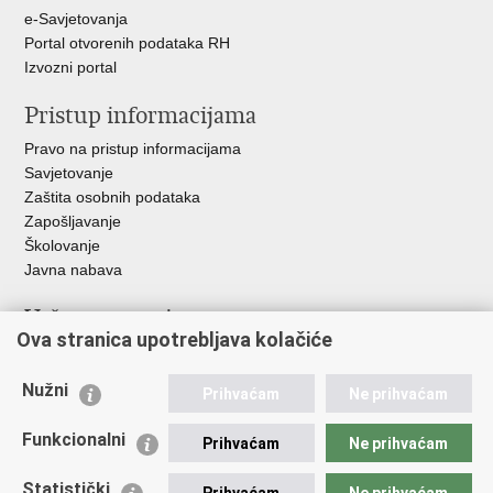
e-Savjetovanja
Portal otvorenih podataka RH
Izvozni portal
Pristup informacijama
Pravo na pristup informacijama
Savjetovanje
Zaštita osobnih podataka
Zapošljavanje
Školovanje
Javna nabava
Važne poveznice
Ova stranica upotrebljava kolačiće
Ministarstvo unutarnjih poslova
Sindikati
Nužni
Prihvaćam
Ne prihvaćam
Udruge
Dom zdravlja MUP-a
Funkcionalni
Prihvaćam
Ne prihvaćam
Policijska akademija
Muzej policije
Statistički
Prihvaćam
Ne prihvaćam