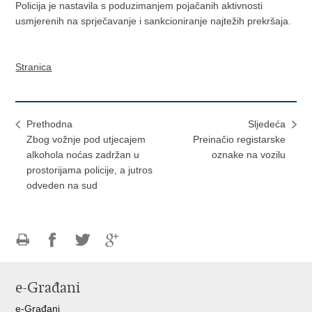
Policija je nastavila s poduzimanjem pojačanih aktivnosti
usmjerenih na sprječavanje i sankcioniranje najtežih prekršaja.
Stranica
Prethodna
Sljedeća
Zbog vožnje pod utjecajem
Preinačio registarske
alkohola noćas zadržan u
oznake na vozilu
prostorijama policije, a jutros
odveden na sud
Ispiši
Podijeli
Podijeli
Podijeli
stranicu
na
na
na
e-Građani
Facebooku
Twitteru
Google
+
e-Građani