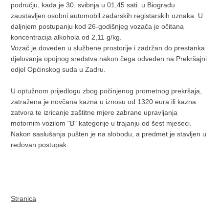
području, kada je 30. svibnja u 01,45 sati u Biogradu
zaustavljen osobni automobil zadarskih registarskih oznaka. U
daljnjem postupanju kod 26-godišnjeg vozača je očitana
koncentracija alkohola od 2,11 g/kg.
Vozač je doveden u službene prostorije i zadržan do prestanka
djelovanja opojnog sredstva nakon čega odveden na Prekršajni
odjel Općinskog suda u Zadru.
U optužnom prijedlogu zbog počinjenog prometnog prekršaja,
zatražena je novčana kazna u iznosu od 1320 eura ili kazna
zatvora te izricanje zaštitne mjere zabrane upravljanja
motornim vozilom "B" kategorije u trajanju od šest mjeseci.
Nakon saslušanja pušten je na slobodu, a predmet je stavljen u
redovan postupak.
Stranica