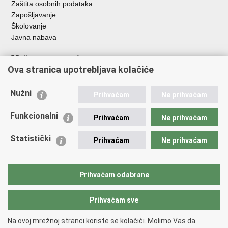
Zaštita osobnih podataka
Zapošljavanje
Školovanje
Javna nabava
Važne poveznice
Ova stranica upotrebljava kolačiće
Ministarstvo unutarnjih poslova
Sindikati
Nužni
Prihvaćam
Ne prihvaćam
Udruge
Dom zdravlja MUP-a
Funkcionalni
Prihvaćam
Ne prihvaćam
Policijska akademija
Muzej policije
Statistički
Prihvaćam
Ne prihvaćam
Zaklada policijske solidarnosti
Centar za forenzična ispitivanja, istraživanja i vještačenja "Ivan
Vučetić"
Prihvaćam odabrane
Policijske uprave
Prihvaćam sve
Povratak na vrh
Na ovoj mrežnoj stranci koriste se kolačići. Molimo Vas da