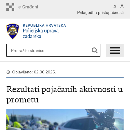
Preskoči
A
A
na
Prilagodba pristupačnosti
glavni
sadržaj
Objavljeno: 02.06.2025.
Rezultati pojačanih aktivnosti u
prometu