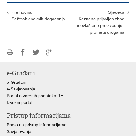
Prethodna
Sljedeća
Sažetak dnevnih događanja
Kazneno prijavljen zbog
neovlaštene proizvodnje i
prometa drogama
Ispiši
Podijeli
Podijeli
Podijeli
stranicu
na
na
na
e-Građani
Facebooku
Twitteru
Google
+
e-Građani
e-Savjetovanja
Portal otvorenih podataka RH
Izvozni portal
Pristup informacijama
Pravo na pristup informacijama
Savjetovanje