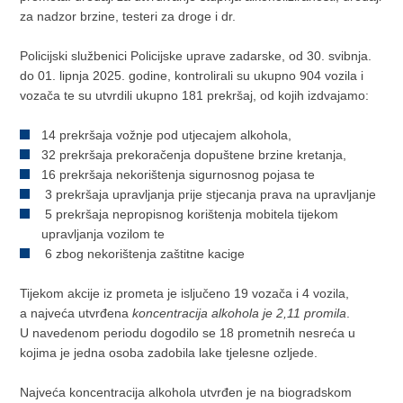
za nadzor brzine, testeri za droge i dr.
Policijski službenici Policijske uprave zadarske, od 30. svibnja.
do 01. lipnja 2025. godine, kontrolirali su ukupno 904 vozila i
vozača te su utvrdili ukupno 181 prekršaj, od kojih izdvajamo:
14 prekršaja vožnje pod utjecajem alkohola,
32 prekršaja prekoračenja dopuštene brzine kretanja,
16 prekršaja nekorištenja sigurnosnog pojasa te
3 prekršaja upravljanja prije stjecanja prava na upravljanje
5 prekršaja nepropisnog korištenja mobitela tijekom
upravljanja vozilom te
6 zbog nekorištenja zaštitne kacige
Tijekom akcije iz prometa je isljučeno 19 vozača i 4 vozila,
a najveća utvrđena
koncentracija alkohola je 2,11 promila
.
U navedenom periodu dogodilo se 18 prometnih nesreća u
kojima je jedna osoba zadobila lake tjelesne ozljede.
Najveća koncentracija alkohola utvrđen je na biogradskom