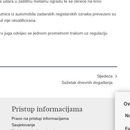
a udara u zaštitnu metalnu ogradu te se okreće na krov.
utnica iz automobila zadarskih registarskih oznaka prevezeni su
 nije okvalificirana.
ru juga odvijao se jednom prometnom trakom uz regulaciju
Sljedeća
Sažetak dnevnih događanja
Ov
Pristup informacijama
V
Nu
Pravo na pristup informacijama
Min
Savjetovanje
Sin
Fu