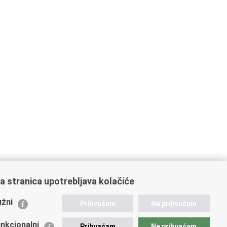
a stranica upotrebljava kolačiće
ažne poveznice
žni
Prihvaćam
Ne prihvaćam
istarstvo unutarnjih poslova
dikati
nkcionalni
Prihvaćam
Ne prihvaćam