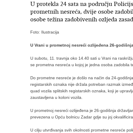
U protekla 24 sata na području Policij
prometnih nesreća, dvije osobe zadobil
osobe težina zadobivenih ozljeda zasad 
Foto: Ilustracija
U Vrani u prometnoj nesreći ozlijeđena 26-godišnj
U subotu, 11. travnja oko 14.40 sati u Vrani na raskriž
se prometna nesreća u kojoj je jedna osoba zadobila te
Do prometne nesreće je došlo na način da 24-godišnja 
registarskih oznaka nije držala potreban razmak između 
quad vozila splitskih registarskih oznaka, koji je uprav
zaustavljena u koloni vozila.
U prometnoj nesreći ozlijeđena je 26-godišnja državlj
prevezena u Opću bolnicu Zadar gdje su joj okvalificira
U cilju utvrđivanja svih okolnosti prometne nesreće polic