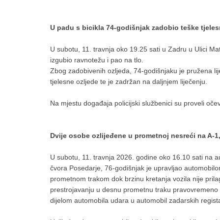
U padu s bicikla 74-godišnjak zadobio teške tjeles
U subotu, 11. travnja oko 19.25 sati u Zadru u Ulici Ma
izgubio ravnotežu i pao na tlo.
Zbog zadobivenih ozljeda, 74-godišnjaku je pružena li
tjelesne ozljede te je zadržan na daljnjem liječenju.
Na mjestu događaja policijski službenici su proveli očev
Dvije osobe ozlijeđene u prometnoj nesreći na A-1
U subotu, 11. travnja 2026. godine oko 16.10 sati na a
čvora Posedarje, 76-godišnjak je upravljao automobilom
prometnom trakom dok brzinu kretanja vozila nije prila
prestrojavanju u desnu prometnu traku pravovremeno n
dijelom automobila udara u automobil zadarskih regista