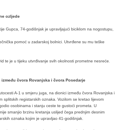
ne ozljede
tije Gupca, 74-godišnjak je upravljajući biciklom na nogostupu,
ječnička pomoć u zadarskoj bolnici. Utvrđene su mu teške
id te je u tijeku utvrđivanje svih okolnosti prometne nesreće.
, između čvora Rovanjska i čvora Posedarje
utocesti A-1 u smjeru juga, na dionici između čvora Rovanjska i
 splitskih registarskih oznaka. Vozilom se kretao lijevom
godio osobinama i stanju ceste te gustoći prometa. U
ije smanjio brzinu kretanja uslijed čega prednjim desnim
rskih oznaka kojim je upravljao 41-godišnjak.