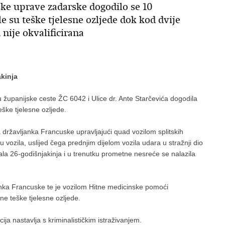
ske uprave zadarske dogodilo se 10
e su teške tjelesne ozljede dok kod dvije
nije okvalificirana
akinja
ju županijske ceste ŽC 6042 i Ulice dr. Ante Starčevića dogodila
ške tjelesne ozljede.
državljanka Francuske upravljajući quad vozilom splitskih
vozila, uslijed čega prednjim dijelom vozila udara u stražnji dio
ljala 26-godišnjakinja i u trenutku prometne nesreće se nalazila
anka Francuske te je vozilom Hitne medicinske pomoći
ne teške tjelesne ozljede.
ija nastavlja s kriminalističkim istraživanjem.