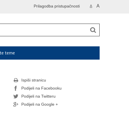
A
Prilagodba pristupačnosti
A
ute teme
Ispiši stranicu
Podijeli na Facebooku
Podijeli na Twitteru
Podijeli na Google +