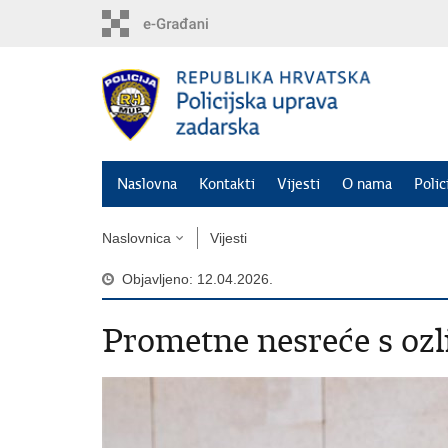
Preskoči
na
glavni
sadržaj
Naslovna
Kontakti
Vijesti
O nama
Polic
Naslovnica
Vijesti
Objavljeno: 12.04.2026.
Prometne nesreće s oz