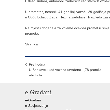
Uslijed sudara, automobil zadarskih registarskih oznak
U prometnoj nesreći, 41-godišnji vozač i 29-godišnja p
u Opću bolnicu Zadar. Težina zadobivenih ozljeda zasad
Na mjestu događaja za vrijeme očevida promet u smje
prometa.
Stranica
Prethodna
U Benkovcu kod vozača utvrđeno 1,78 promila
alkohola
e-Građani
e-Građani
e-Savjetovanja