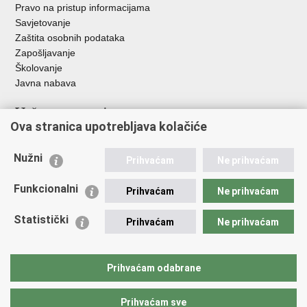
Pravo na pristup informacijama
Savjetovanje
Zaštita osobnih podataka
Zapošljavanje
Školovanje
Javna nabava
Važne poveznice
Ova stranica upotrebljava kolačiće
Ministarstvo unutarnjih poslova
Sindikati
Nužni
Prihvaćam
Ne prihvaćam
Udruge
Dom zdravlja MUP-a
Funkcionalni
Prihvaćam
Ne prihvaćam
Policijska akademija
Muzej policije
Statistički
Prihvaćam
Ne prihvaćam
Zaklada policijske solidarnosti
Centar za forenzična ispitivanja, istraživanja i vještačenja "Ivan
Vučetić"
Prihvaćam odabrane
Policijske uprave
Prihvaćam sve