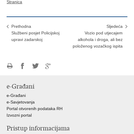
Stranica
Prethodna
Sljedeća
Službeni posjet Policijskoj
Vozio pod utjecajem
upravi zadarskoj
alkohola i droga, ali bez
položenog vozačkog ispita
Ispiši
Podijeli
Podijeli
Podijeli
stranicu
na
na
na
e-Građani
Facebooku
Twitteru
Google
+
e-Građani
e-Savjetovanja
Portal otvorenih podataka RH
Izvozni portal
Pristup informacijama