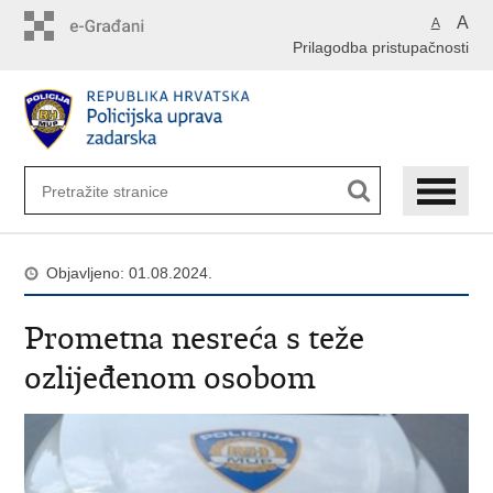
Preskoči
A
A
na
Prilagodba pristupačnosti
glavni
sadržaj
Objavljeno: 01.08.2024.
Prometna nesreća s teže
ozlijeđenom osobom