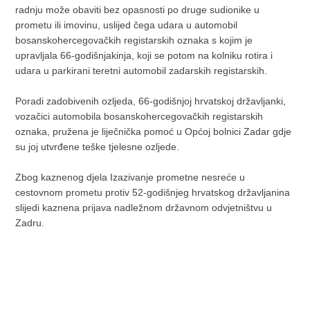
radnju može obaviti bez opasnosti po druge sudionike u
prometu ili imovinu, uslijed čega udara u automobil
bosanskohercegovačkih registarskih oznaka s kojim je
upravljala 66-godišnjakinja, koji se potom na kolniku rotira i
udara u parkirani teretni automobil zadarskih registarskih.
Poradi zadobivenih ozljeda, 66-godišnjoj hrvatskoj državljanki,
vozačici automobila bosanskohercegovačkih registarskih
oznaka, pružena je liječnička pomoć u Općoj bolnici Zadar gdje
su joj utvrđene teške tjelesne ozljede.
Zbog kaznenog djela Izazivanje prometne nesreće u
cestovnom prometu protiv 52-godišnjeg hrvatskog državljanina
slijedi kaznena prijava nadležnom državnom odvjetništvu u
Zadru.