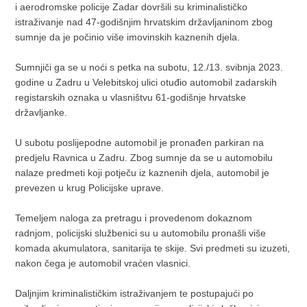
i aerodromske policije Zadar dovršili su kriminalističko
istraživanje nad 47-godišnjim hrvatskim državljaninom zbog
sumnje da je počinio više imovinskih kaznenih djela.
Sumnjiči ga se u noći s petka na subotu, 12./13. svibnja 2023.
godine u Zadru u Velebitskoj ulici otuđio automobil zadarskih
registarskih oznaka u vlasništvu 61-godišnje hrvatske
državljanke.
U subotu poslijepodne automobil je pronađen parkiran na
predjelu Ravnica u Zadru. Zbog sumnje da se u automobilu
nalaze predmeti koji potječu iz kaznenih djela, automobil je
prevezen u krug Policijske uprave.
Temeljem naloga za pretragu i provedenom dokaznom
radnjom, policijski službenici su u automobilu pronašli više
komada akumulatora, sanitarija te skije. Svi predmeti su izuzeti,
nakon čega je automobil vraćen vlasnici.
Daljnjim kriminalističkim istraživanjem te postupajući po