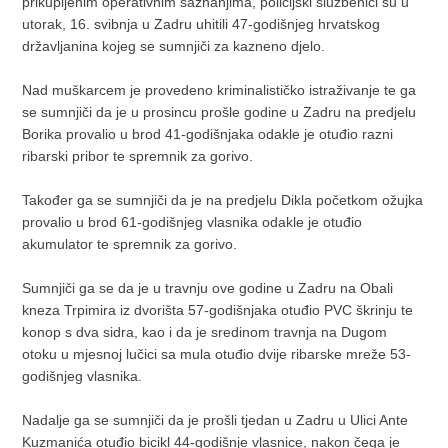
prikupljenim operativnim saznanjima, policijski službenici su u
utorak, 16. svibnja u Zadru uhitili 47-godišnjeg hrvatskog
državljanina kojeg se sumnjiči za kazneno djelo.
Nad muškarcem je provedeno kriminalističko istraživanje te ga
se sumnjiči da je u prosincu prošle godine u Zadru na predjelu
Borika provalio u brod 41-godišnjaka odakle je otuđio razni
ribarski pribor te spremnik za gorivo.
Također ga se sumnjiči da je na predjelu Dikla početkom ožujka
provalio u brod 61-godišnjeg vlasnika odakle je otuđio
akumulator te spremnik za gorivo.
Sumnjiči ga se da je u travnju ove godine u Zadru na Obali
kneza Trpimira iz dvorišta 57-godišnjaka otuđio PVC škrinju te
konop s dva sidra, kao i da je sredinom travnja na Dugom
otoku u mjesnoj lučici sa mula otuđio dvije ribarske mreže 53-
godišnjeg vlasnika.
Nadalje ga se sumnjiči da je prošli tjedan u Zadru u Ulici Ante
Kuzmanića otuđio bicikl 44-godišnje vlasnice, nakon čega je