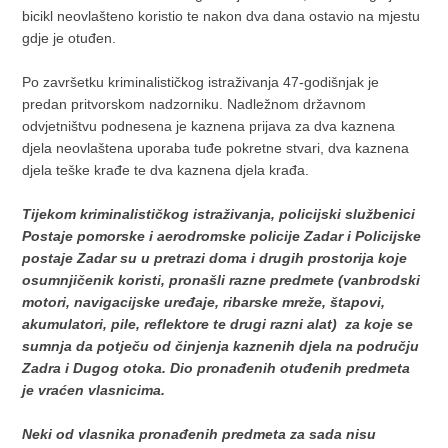
bicikl neovlašteno koristio te nakon dva dana ostavio na mjestu
gdje je otuđen.
Po završetku kriminalističkog istraživanja 47-godišnjak je
predan pritvorskom nadzorniku. Nadležnom državnom
odvjetništvu podnesena je kaznena prijava za dva kaznena
djela neovlaštena uporaba tuđe pokretne stvari, dva kaznena
djela teške krađe te dva kaznena djela krađa.
Tijekom kriminalističkog istraživanja, policijski službenici
Postaje pomorske i aerodromske policije Zadar i Policijske
postaje Zadar su u pretrazi doma i drugih prostorija koje
osumnjičenik koristi, pronašli razne predmete (vanbrodski
motori, navigacijske uređaje, ribarske mreže, štapovi,
akumulatori, pile, reflektore te drugi razni alat) za koje se
sumnja da potječu od činjenja kaznenih djela na području
Zadra i Dugog otoka. Dio pronađenih otuđenih predmeta
je vraćen vlasnicima.
Neki od vlasnika pronađenih predmeta za sada nisu