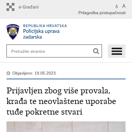
Preskoči
A
A
na
Prilagodba pristupačnosti
glavni
sadržaj
Objavljeno: 19.05.2023.
Prijavljen zbog više provala,
krađa te neovlaštene uporabe
tuđe pokretne stvari