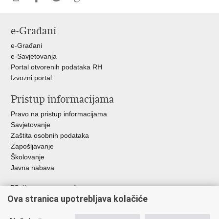
Ispiši
Podijeli
Podijeli
Podijeli
stranicu
na
na
na
e-Građani
Facebooku
Twitteru
Google
+
e-Građani
e-Savjetovanja
Portal otvorenih podataka RH
Izvozni portal
Pristup informacijama
Pravo na pristup informacijama
Savjetovanje
Zaštita osobnih podataka
Zapošljavanje
Školovanje
Javna nabava
Važne poveznice
Ova stranica upotrebljava kolačiće
Ministarstvo unutarnjih poslova
Sindikati