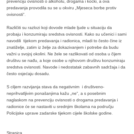
prevenciju ovisnosti o alkoholu, drogama i kocki, a ova
predavanja provodila su se u okviru „Mjeseca borbe protiv
ovisnosti“.
Različiti su razlozi koji dovode mlade ljude u situaciju da
probaju i konzumiraju sredstva ovisnosti. Kako su učenici i sami
navodili tijekom predavanja i radionica, mladi to često čine iz
znatiželje, zatim iz želje za dokazivanjem i potrebe da budu
važni u svojoj okolini. Ne žele se razlikovati od osoba u čijem
društvu se nađu, a koje osobe u njihovom društvu konzumiraju
sredstva ovisnosti. Navode i nedostatak zabavnih sadržaja i da
često osjećaju dosadu.
S ciljem razvijanja stava da negativnim i društveno-
neprihvatljivim ponašanjima kažu „ne“, a s posebnim
naglaskom na prevenciju ovisnosti o drogama predavanja i
radionice će se nastaviti u srednjim školama na području
Policijske uprave zadarske tijekom cijele školske godine.
Stranica