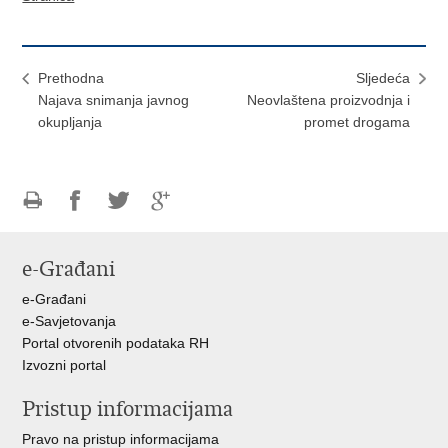
Prethodna
Sljedeća
Najava snimanja javnog
​Neovlaštena proizvodnja i
okupljanja
promet drogama
Ispiši
Podijeli
Podijeli
Podijeli
stranicu
na
na
na
e-Građani
Facebooku
Twitteru
Google
+
e-Građani
e-Savjetovanja
Portal otvorenih podataka RH
Izvozni portal
Pristup informacijama
Pravo na pristup informacijama