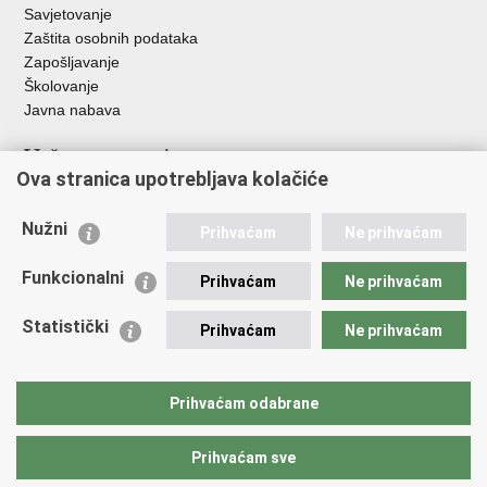
Savjetovanje
Zaštita osobnih podataka
Zapošljavanje
Školovanje
Javna nabava
Važne poveznice
Ova stranica upotrebljava kolačiće
Ministarstvo unutarnjih poslova
Sindikati
Nužni
Prihvaćam
Ne prihvaćam
Udruge
Dom zdravlja MUP-a
Funkcionalni
Prihvaćam
Ne prihvaćam
Policijska akademija
Muzej policije
Statistički
Prihvaćam
Ne prihvaćam
Zaklada policijske solidarnosti
Centar za forenzična ispitivanja, istraživanja i vještačenja "Ivan
Vučetić"
Prihvaćam odabrane
Policijske uprave
Prihvaćam sve