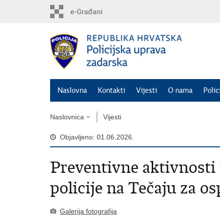
Preskoči
na
glavni
sadržaj
Naslovna
Kontakti
Vijesti
O nama
Polic
Naslovnica
Vijesti
Objavljeno: 01.06.2026.
Preventivne aktivnosti
policije na Tečaju za o
Galerija fotografija