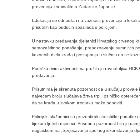
prevenciju kriminaliteta Zadarske županije.
Edukacija se odnosila i na važnosti prevencije u lokal
prisutnih kao budućih spasilaca s policijom.
U nastavku predavanja djelatnici Hrvatskog crvenog križ
samozaštitnog ponašanja, prepoznavanju sumnjivih pon
kaznenih djela krađa i postupanju u slučaju da se kazn
Podršku ovim aktivnostima pružila je ravnateljica HCK 
predavanja.
Prisutnima je skrenuta pozornost da u slučaju provale il
najvećem broju slučajeva žrtva trpi i psihičko optereće
da se krađa u svakom trenutku može ponoviti.
Policijski službenici su prezentirali statističke podatk
tijekom ljetnih mjeseci. Posebna pozornost bila je usm
naglaskom na „Sprječavanje spolnog iskorištavanja dj