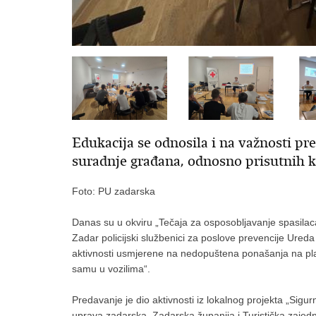
Edukacija se odnosila i na važnosti pre
suradnje građana, odnosno prisutnih k
Foto: PU zadarska
Danas su u okviru „Tečaja za osposobljavanje spasilac
Zadar policijski službenici za poslove prevencije Ureda
aktivnosti usmjerene na nedopuštena ponašanja na pla
samu u vozilima“.
Predavanje je dio aktivnosti iz lokalnog projekta „Sigur
uprava zadarska, Zadarska županija i Turistička zajedni