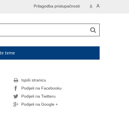
A
Prilagodba pristupačnosti
A
ute teme
Ispiši stranicu
Podijeli na Facebooku
Podijeli na Twitteru
Podijeli na Google +