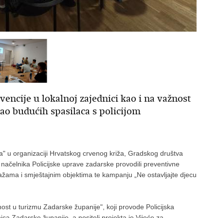
vencije u lokalnoj zajednici kao i na važnost
ao budućih spasilaca s policijom
a" u organizaciji Hrvatskog crvenog križa, Gradskog društva
 načelnika Policijske uprave zadarske provodili preventivne
žama i smještajnim objektima te kampanju „Ne ostavljajte djecu
nost u turizmu Zadarske županije", koji provode Policijska
ca Zadarske županije, a nositelj projekta je Vijeće za