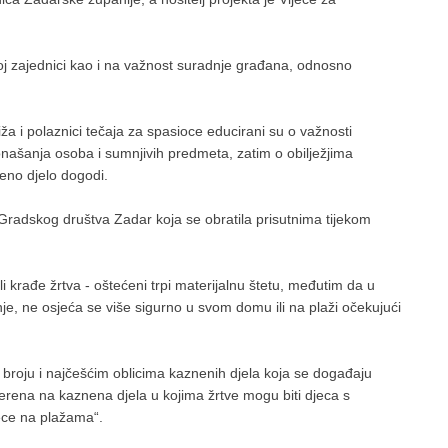
noj zajednici kao i na važnost suradnje građana, odnosno
a i polaznici tečaja za spasioce educirani su o važnosti
ašanja osoba i sumnjivih predmeta, zatim o obilježjima
eno djelo dogodi.
Gradskog društva Zadar koja se obratila prisutnima tijekom
i krađe žrtva - oštećeni trpi materijalnu štetu, međutim da u
nje, ne osjeća se više sigurno u svom domu ili na plaži očekujući
e o broju i najčešćim oblicima kaznenih djela koja se događaju
jerena na kaznena djela u kojima žrtve mogu biti djeca s
ece na plažama“.