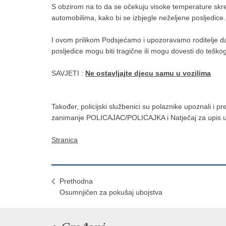
S obzirom na to da se očekuju visoke temperature skre
automobilima, kako bi se izbjegle neželjene posljedice.
I ovom prilikom Podsjećamo i upozoravamo roditelje da
posljedice mogu biti tragične ili mogu dovesti do teško
SAVJETI :
Ne ostavljajte djecu samu u vozilima
Također, policijski službenici su polaznike upoznali i 
zanimanje POLICAJAC/POLICAJKA i Natječaj za upis učeni
Stranica
Prethodna
Osumnjičen za pokušaj ubojstva