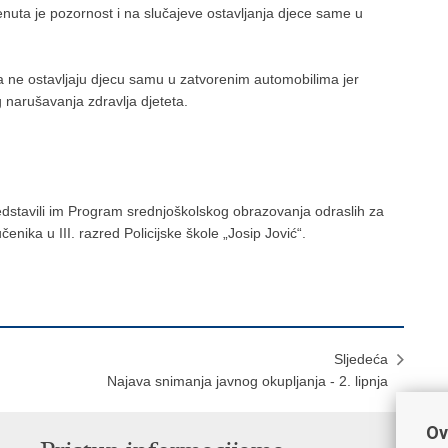
nuta je pozornost i na slučajeve ostavljanja djece same u
 ne ostavljaju djecu samu u zatvorenim automobilima jer
g narušavanja zdravlja djeteta.
predstavili im Program srednjoškolskog obrazovanja odraslih za
ka u III. razred Policijske škole „Josip Jović“.
Sljedeća
Najava snimanja javnog okupljanja - 2. lipnja
Ov