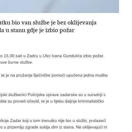
utku bio van službe je bez oklijevanja
a u stanu gdje je izbio požar
oko 15.30 sati u Zadru u Ulici Ivana Gundulića izbio požar.
sve žurne službe.
 te je na pružanje liječničke pomoći upućena jedna muška
jski službenici Policijske uprave zadarske su u suradnji s
te su proveli očevid, te je u tijeku daljnje kriminalističko
cije Zadar koji u tom trenutku nije bio u službi, prolazeći
 prizemlju zgrade suklja dim iz stana. Ne oklijevajući ni