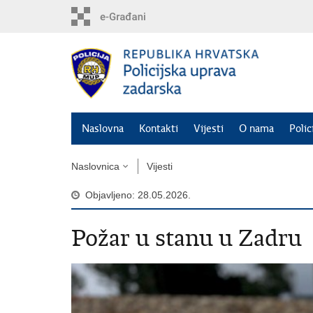
Preskoči
na
glavni
sadržaj
Naslovna
Kontakti
Vijesti
O nama
Polic
Naslovnica
Vijesti
Objavljeno: 28.05.2026.
Požar u stanu u Zadru