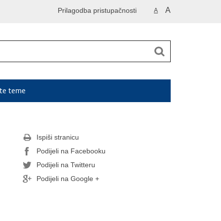
A
Prilagodba pristupačnosti
A
ute teme
Ispiši stranicu
Podijeli na Facebooku
Podijeli na Twitteru
Podijeli na Google +