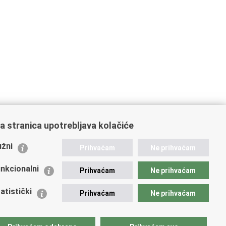
a stranica upotrebljava kolačiće
ažne poveznice
žni
Prihvaćam
Ne prihvaćam
istarstvo unutarnjih poslova
dikati
nkcionalni
Prihvaćam
Ne prihvaćam
ruge
 zdravlja MUP-a
atistički
Prihvaćam
Ne prihvaćam
icijska akademija
ej policije
lada policijske solidarnosti