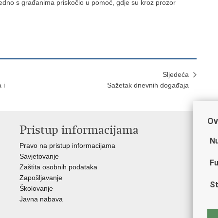
ajedno s građanima priskočio u pomoć, gdje su kroz prozor
Sljedeća
 i
Sažetak dnevnih događaja
Ov
Pristup informacijama
V
Nu
Pravo na pristup informacijama
Min
Savjetovanje
Sin
Fu
Zaštita osobnih podataka
Ud
Zapošljavanje
Dom
St
Školovanje
Pol
Javna nabava
Muz
Zak