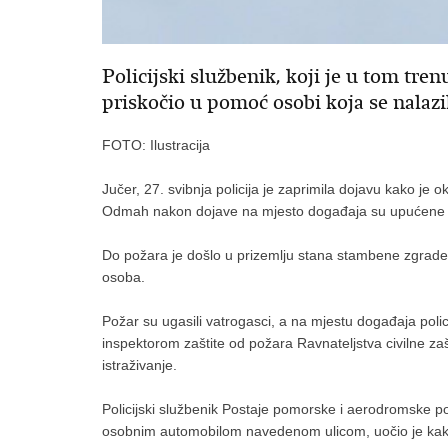
Policijski službenik, koji je u tom tren
priskočio u pomoć osobi koja se nalazil
FOTO: Ilustracija
Jučer, 27. svibnja policija je zaprimila dojavu kako je 
Odmah nakon dojave na mjesto događaja su upućene 
Do požara je došlo u prizemlju stana stambene zgrade
osoba.
Požar su ugasili vatrogasci, a na mjestu događaja polici
inspektorom zaštite od požara Ravnateljstva civilne zašti
istraživanje.
Policijski službenik Postaje pomorske i aerodromske poli
osobnim automobilom navedenom ulicom, uočio je kako u