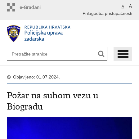
Preskoči
A
A
na
Prilagodba pristupačnosti
glavni
sadržaj
Objavljeno: 01.07.2024.
Požar na suhom vezu u
Biogradu