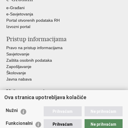
+
e-Građani
e-Savjetovanja
Portal otvorenih podataka RH
Izvozni portal
Pristup informacijama
Pravo na pristup informacijama
Savjetovanje
Zaštita osobnih podataka
Zapošljavanje
Školovanje
Javna nabava
Važne poveznice
Ova stranica upotrebljava kolačiće
Ministarstvo unutarnjih poslova
Sindikati
Nužni
Prihvaćam
Ne prihvaćam
Udruge
Dom zdravlja MUP-a
Funkcionalni
Prihvaćam
Ne prihvaćam
Policijska akademija