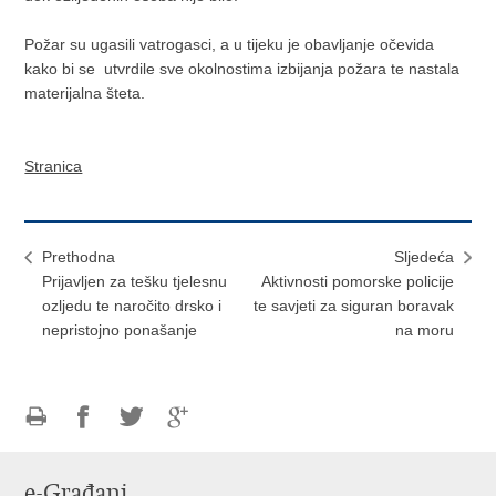
Požar su ugasili vatrogasci, a u tijeku je obavljanje očevida
kako bi se utvrdile sve okolnostima izbijanja požara te nastala
materijalna šteta.
Stranica
Prethodna
Sljedeća
​Prijavljen za tešku tjelesnu
Aktivnosti pomorske policije
ozljedu te naročito drsko i
te savjeti za siguran boravak
nepristojno ponašanje
na moru
Ispiši
Podijeli
Podijeli
Podijeli
stranicu
na
na
na
e-Građani
Facebooku
Twitteru
Google