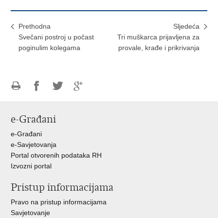
Prethodna
Sljedeća
Svečani postroj u počast
Tri muškarca prijavljena za
poginulim kolegama
provale, krađe i prikrivanja
Ispiši
Podijeli
Podijeli
Podijeli
stranicu
na
na
na
e-Građani
Facebooku
Twitteru
Google
+
e-Građani
e-Savjetovanja
Portal otvorenih podataka RH
Izvozni portal
Pristup informacijama
Pravo na pristup informacijama
Savjetovanje