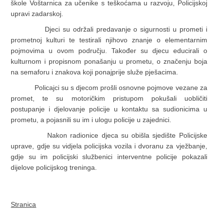
škole Voštarnica za učenike s teškoćama u razvoju, Policijskoj
upravi zadarskoj.
Djeci su održali predavanje o sigurnosti u prometi i
prometnoj kulturi te testirali njihovo znanje o elementarnim
pojmovima u ovom području. Također su djecu educirali o
kulturnom i propisnom ponašanju u prometu, o značenju boja
na semaforu i znakova koji ponajprije služe pješacima.
Policajci su s djecom prošli osnovne pojmove vezane za
promet, te su motoričkim pristupom pokušali uobličiti
postupanje i djelovanje policije u kontaktu sa sudionicima u
prometu, a pojasnili su im i ulogu policije u zajednici.
Nakon radionice djeca su obišla sjedište Policijske
uprave, gdje su vidjela policijska vozila i dvoranu za vježbanje,
gdje su im policijski službenici interventne policije pokazali
dijelove policijskog treninga.
Stranica