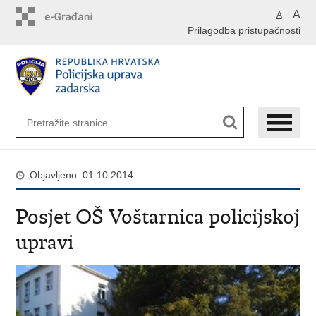
Preskoči
A
A
na
Prilagodba pristupačnosti
glavni
sadržaj
Objavljeno: 01.10.2014.
Posjet OŠ Voštarnica policijskoj
upravi