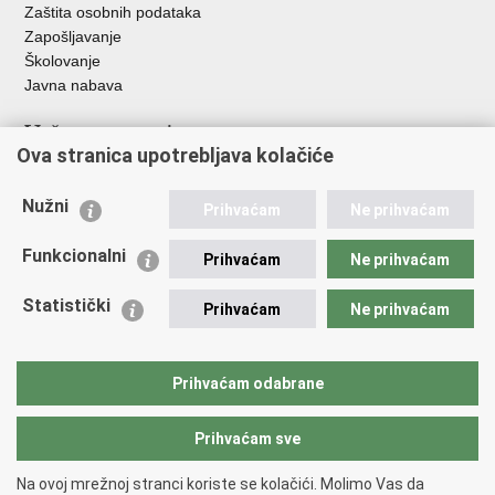
Zaštita osobnih podataka
Zapošljavanje
Školovanje
Javna nabava
Važne poveznice
Ova stranica upotrebljava kolačiće
Ministarstvo unutarnjih poslova
Sindikati
Nužni
Prihvaćam
Ne prihvaćam
Udruge
Dom zdravlja MUP-a
Funkcionalni
Prihvaćam
Ne prihvaćam
Policijska akademija
Muzej policije
Statistički
Prihvaćam
Ne prihvaćam
Zaklada policijske solidarnosti
Centar za forenzična ispitivanja, istraživanja i vještačenja "Ivan
Vučetić"
Prihvaćam odabrane
Policijske uprave
Prihvaćam sve
Povratak na vrh
Na ovoj mrežnoj stranci koriste se kolačići. Molimo Vas da