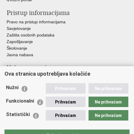
Pristup informacijama
Pravo na pristup informacijama
Savjetovanje
Zaštita osobnih podataka
Zapošljavanje
Školovanje
Javna nabava
Važne poveznice
Ova stranica upotrebljava kolačiće
Ministarstvo unutarnjih poslova
Sindikati
Nužni
Prihvaćam
Ne prihvaćam
Udruge
Dom zdravlja MUP-a
Funkcionalni
Prihvaćam
Ne prihvaćam
Policijska akademija
Muzej policije
Statistički
Prihvaćam
Ne prihvaćam
Zaklada policijske solidarnosti
Centar za forenzična ispitivanja, istraživanja i vještačenja "Ivan
Vučetić"