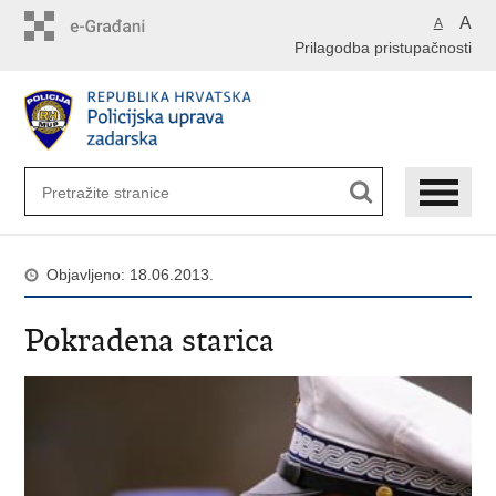
Preskoči
A
A
na
Prilagodba pristupačnosti
glavni
sadržaj
Objavljeno: 18.06.2013.
Pokradena starica