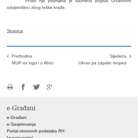
Protiv nje podnijeta je kaznena prijava Državnom
odvjetništvu zbog teške krađe.
Stranica
Prethodna
Sljedeća
MUP-ov logo i u Africi
Ukrao pa zapalio moped
Ispiši
Podijeli
Podijeli
Podijeli
stranicu
na
na
na
e-Građani
Facebooku
Twitteru
Google
+
e-Građani
e-Savjetovanja
Portal otvorenih podataka RH
Izvozni portal