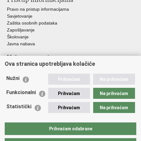
Pravo na pristup informacijama
Savjetovanje
Zaštita osobnih podataka
Zapošljavanje
Školovanje
Javna nabava
Važne poveznice
Ova stranica upotrebljava kolačiće
Ministarstvo unutarnjih poslova
Sindikati
Nužni
Prihvaćam
Ne prihvaćam
Udruge
Dom zdravlja MUP-a
Funkcionalni
Prihvaćam
Ne prihvaćam
Policijska akademija
Muzej policije
Statistički
Prihvaćam
Ne prihvaćam
Zaklada policijske solidarnosti
Centar za forenzična ispitivanja, istraživanja i vještačenja "Ivan
Vučetić"
Prihvaćam odabrane
Policijske uprave