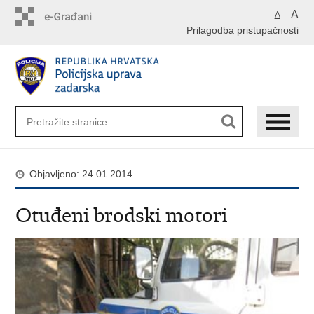
Preskoči
A
A
na
Prilagodba pristupačnosti
glavni
sadržaj
Objavljeno: 24.01.2014.
Otuđeni brodski motori