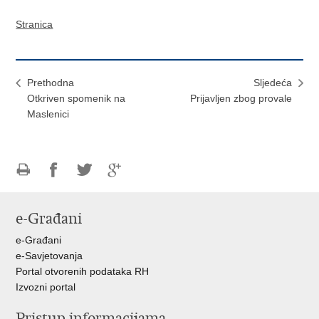
Stranica
Prethodna
Sljedeća
Otkriven spomenik na
Prijavljen zbog provale
Maslenici
Ispiši
Podijeli
Podijeli
Podijeli
stranicu
na
na
na
e-Građani
Facebooku
Twitteru
Google
+
e-Građani
e-Savjetovanja
Portal otvorenih podataka RH
Izvozni portal
Pristup informacijama