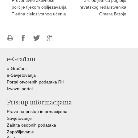
Preventivne aktivnosti
34. obljetnica pogibije
policije tijekom obilježavanja
hrvatskog redarstvenika
Tjedna cjeloživotnog učenja
Omera Brzoje
Ispiši
Podijeli
Podijeli
Podijeli
stranicu
na
na
na
e-Građani
Facebooku
Twitteru
Google
+
e-Građani
e-Savjetovanja
Portal otvorenih podataka RH
Izvozni portal
Pristup informacijama
Pravo na pristup informacijama
Savjetovanje
Zaštita osobnih podataka
Zapošljavanje