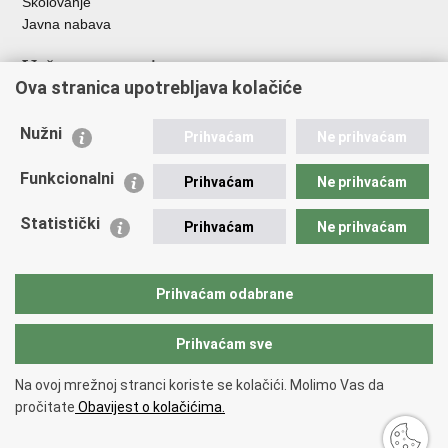
Školovanje
Javna nabava
Važne poveznice
Ova stranica upotrebljava kolačiće
Ministarstvo unutarnjih poslova
Sindikati
Nužni
Prihvaćam
Ne prihvaćam
Udruge
Dom zdravlja MUP-a
Funkcionalni
Prihvaćam
Ne prihvaćam
Policijska akademija
Muzej policije
Statistički
Prihvaćam
Ne prihvaćam
Zaklada policijske solidarnosti
Centar za forenzična ispitivanja, istraživanja i vještačenja "Ivan
Vučetić"
Prihvaćam odabrane
Policijske uprave
Prihvaćam sve
Povratak na vrh
Na ovoj mrežnoj stranci koriste se kolačići. Molimo Vas da
Copyright © 2026 Policijska uprava zadarska.
Uvjeti korištenja
.
Izjava o
pročitate
Obavijest o kolačićima.
pristupačnosti
.