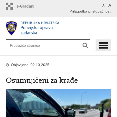
Preskoči
A
A
na
Prilagodba pristupačnosti
glavni
sadržaj
Objavljeno: 02.10.2025.
Osumnjičeni za krađe