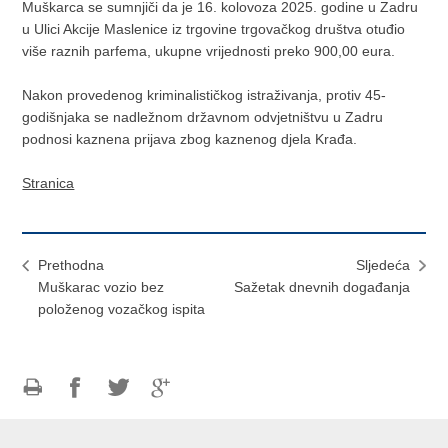
Muškarca se sumnjiči da je 16. kolovoza 2025. godine u Zadru
u Ulici Akcije Maslenice iz trgovine trgovačkog društva otuđio
više raznih parfema, ukupne vrijednosti preko 900,00 eura.
Nakon provedenog kriminalističkog istraživanja, protiv 45-
godišnjaka se nadležnom državnom odvjetništvu u Zadru
podnosi kaznena prijava zbog kaznenog djela Krađa.
Stranica
Prethodna
Sljedeća
Muškarac vozio bez
Sažetak dnevnih događanja
položenog vozačkog ispita
Ispiši
Podijeli
Podijeli
Podijeli
stranicu
na
na
na