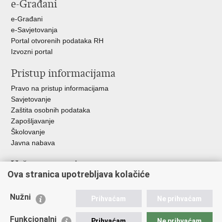
e-Građani
Facebooku
Twitteru
Google
+
e-Građani
e-Savjetovanja
Portal otvorenih podataka RH
Izvozni portal
Pristup informacijama
Pravo na pristup informacijama
Savjetovanje
Zaštita osobnih podataka
Zapošljavanje
Školovanje
Javna nabava
Važne poveznice
Ova stranica upotrebljava kolačiće
Ministarstvo unutarnjih poslova
Sindikati
Nužni
Prihvaćam
Ne prihvaćam
Udruge
Dom zdravlja MUP-a
Funkcionalni
Prihvaćam
Ne prihvaćam