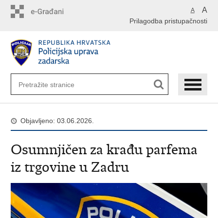
Preskoči
A
A
na
Prilagodba pristupačnosti
glavni
sadržaj
Objavljeno: 03.06.2026.
Osumnjičen za krađu parfema
iz trgovine u Zadru