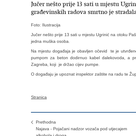
Jučer nešto prije 13 sati u mjestu Ugr
građevinskih radova smrtno je stradal
Foto: Ilustracija
Jučer nešto prije 13 sati u mjestu Ugrinić na otoku P
jedna muška osoba.
Na mjestu događaja je obavljen očevid te je utvrđeno
pumpom za beton dodirnuo kabel dalekovoda, a pri 
Zagreba, koji je držao cijev pumpe.
O događaju je upoznat inspektor zaštite na radu te Žup
Stranica
Prethodna
Najava - Pojačani nadzor vozača pod utjecajem
alkohola i droga