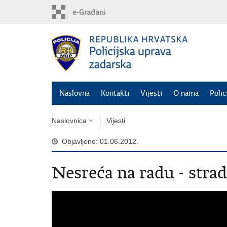
Preskoči
na
glavni
sadržaj
Naslovna
Kontakti
Vijesti
O nama
Polic
Naslovnica
Vijesti
Objavljeno: 01.06.2012.
Nesreća na radu - stra