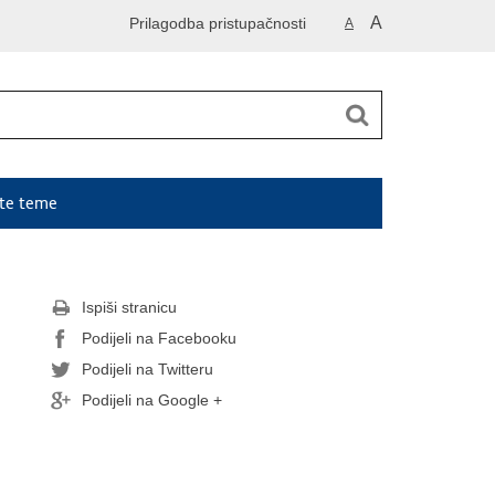
A
Prilagodba pristupačnosti
A
ute teme
Ispiši stranicu
Podijeli na Facebooku
Podijeli na Twitteru
Podijeli na Google +