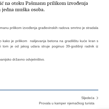
inić na otoku Pašmanu prilikom izvođenja
a jedna muška osoba.
ašmanu prilikom izvođenja građevinskih radova smrtno je stradala
 kako je prilikom nalijevanja betona na gradilištu kuće kran s
tom je od jakog udara struje poginuo 39-godišnji radnik iz
anijsko državno odvjetništvo.
Sljedeća
Provala u kamper njemačkog turista