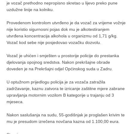
je vozač prethodno nepropisno skretao u lijevo preko pune
uzdužne linije na kolniku.
Provedenom kontrolom utvrđeno je da vozač za vrijeme vožnje
nije koristio sigurnosni pojas dok mu je alkotestiranjem
utvrđena koncentracija alkohola u organizmu od 1,71 g/kg.
Vozač kod sebe nije posjedovao vozačku dozvolu.
Vozač je uhićen i smješten u prostorije policije do prestanka
djelovanja opojnog sredstva. Nakon prekršajne obrade
doveden je na Prekršajni odjel Općinskog suda u Zadru.
U optužnom prijedlogu policija je za vozača zatražila
zadržavanje, kaznu zatvora te izricanje zaštitne mjere zabrane
upravljanja motornim vozilom B kategorije u trajanju od 3
mjeseca.
Nakon saslušanja na sudu, 55-godišnjak je proglašen krivim te
mu je presudom izrečena novčana kazna od 1.100,00 eura.