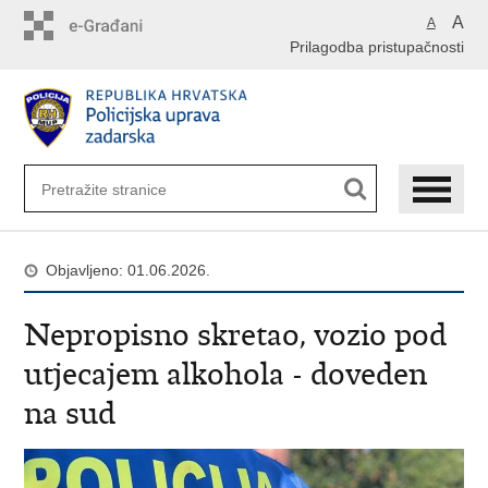
Preskoči
A
A
na
Prilagodba pristupačnosti
glavni
sadržaj
Objavljeno: 01.06.2026.
Nepropisno skretao, vozio pod
utjecajem alkohola - doveden
na sud