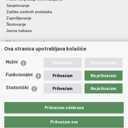
Savjetovanje
Zaštita osobnih podataka
Zapošljavanje
Školovanje
Javna nabava
Važne poveznice
Ova stranica upotrebljava kolačiće
Ministarstvo unutarnjih poslova
Sindikati
Nužni
Prihvaćam
Ne prihvaćam
Udruge
Dom zdravlja MUP-a
Funkcionalni
Prihvaćam
Ne prihvaćam
Policijska akademija
Muzej policije
Statistički
Prihvaćam
Ne prihvaćam
Zaklada policijske solidarnosti
Centar za forenzična ispitivanja, istraživanja i vještačenja "Ivan
Vučetić"
Prihvaćam odabrane
Policijske uprave
Prihvaćam sve