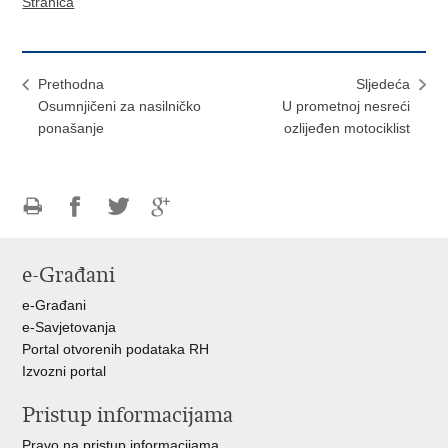
Stranica
Prethodna
Sljedeća
Osumnjičeni za nasilničko
U prometnoj nesreći
ponašanje
ozlijeđen motociklist
Ispiši
Podijeli
Podijeli
Podijeli
stranicu
na
na
na
e-Građani
Facebooku
Twitteru
Google
+
e-Građani
e-Savjetovanja
Portal otvorenih podataka RH
Izvozni portal
Pristup informacijama
Pravo na pristup informacijama