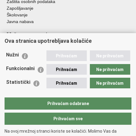
Zaštita osobnih podataka
Zapošljavanje
Školovanje
Javna nabava
Važne poveznice
Ova stranica upotrebljava kolačiće
Ministarstvo unutarnjih poslova
Sindikati
Nužni
Prihvaćam
Ne prihvaćam
Udruge
Dom zdravlja MUP-a
Funkcionalni
Prihvaćam
Ne prihvaćam
Policijska akademija
Muzej policije
Statistički
Prihvaćam
Ne prihvaćam
Zaklada policijske solidarnosti
Centar za forenzična ispitivanja, istraživanja i vještačenja "Ivan
Vučetić"
Prihvaćam odabrane
Policijske uprave
Prihvaćam sve
Povratak na vrh
Na ovoj mrežnoj stranci koriste se kolačići. Molimo Vas da
Copyright © 2026 Policijska uprava zadarska.
Uvjeti korištenja
.
Izjava o