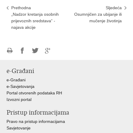
Prethodna
Sljedeća
„Nadzor kretanja osobnih
Osumnjičen za ubijanje ili
prijevoznih sredstava“ -
mučenje životinja
najava akcije
Ispiši
Podijeli
Podijeli
Podijeli
stranicu
na
na
na
e-Građani
Facebooku
Twitteru
Google
+
e-Građani
e-Savjetovanja
Portal otvorenih podataka RH
Izvozni portal
Pristup informacijama
Pravo na pristup informacijama
Savjetovanje