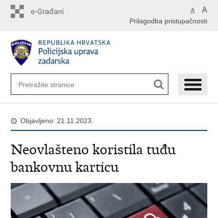
Preskoči
A
A
na
Prilagodba pristupačnosti
glavni
sadržaj
Objavljeno: 21.11.2023.
Neovlašteno koristila tuđu
bankovnu karticu