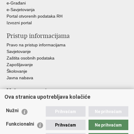
e-Građani
e-Savjetovanja
Portal otvorenih podataka RH
Izvozni portal
Pristup informacijama
Pravo na pristup informacijama
Savjetovanje
Zaštita osobnih podataka
Zapošljavanje
Školovanje
Javna nabava
Važne poveznice
Ova stranica upotrebljava kolačiće
Ministarstvo unutarnjih poslova
Sindikati
Nužni
Prihvaćam
Ne prihvaćam
Udruge
Dom zdravlja MUP-a
Funkcionalni
Prihvaćam
Ne prihvaćam
Policijska akademija
Muzej policije