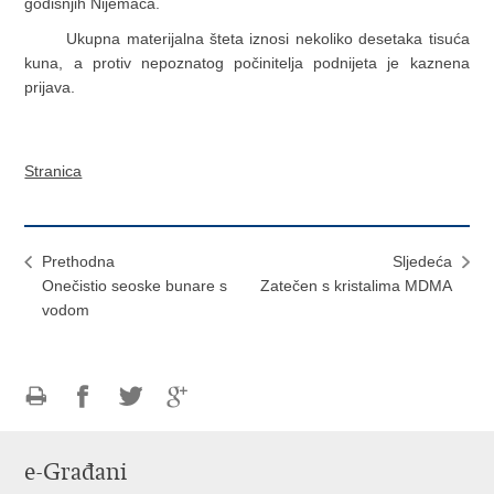
godišnjih Nijemaca.
Ukupna materijalna šteta iznosi nekoliko desetaka tisuća
kuna, a protiv nepoznatog počinitelja podnijeta je kaznena
prijava.
Stranica
Prethodna
Sljedeća
Onečistio seoske bunare s
Zatečen s kristalima MDMA
vodom
Ispiši
Podijeli
Podijeli
Podijeli
stranicu
na
na
na
e-Građani
Facebooku
Twitteru
Google
+