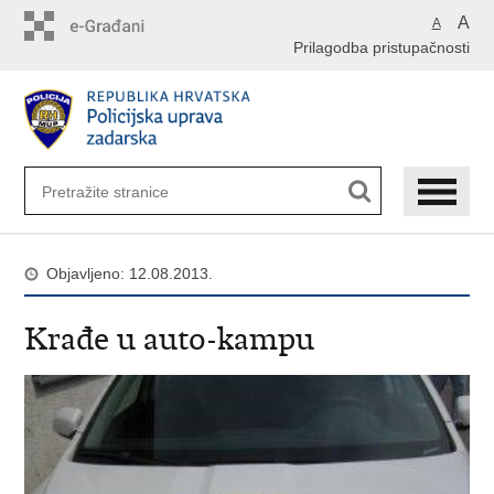
Preskoči
A
A
na
Prilagodba pristupačnosti
glavni
sadržaj
Objavljeno: 12.08.2013.
Krađe u auto-kampu