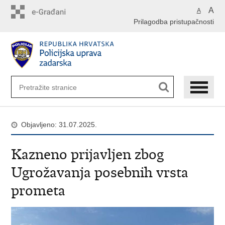
Preskoči
A
A
na
Prilagodba pristupačnosti
glavni
sadržaj
Objavljeno: 31.07.2025.
Kazneno prijavljen zbog
Ugrožavanja posebnih vrsta
prometa