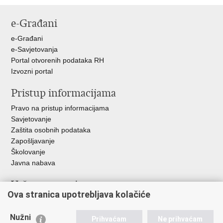
stranicu
na
na
na
e-Građani
Facebooku
Twitteru
Google
+
e-Građani
e-Savjetovanja
Portal otvorenih podataka RH
Izvozni portal
Pristup informacijama
Pravo na pristup informacijama
Savjetovanje
Zaštita osobnih podataka
Zapošljavanje
Školovanje
Javna nabava
Važne poveznice
Ova stranica upotrebljava kolačiće
Ministarstvo unutarnjih poslova
Sindikati
Nužni
Prihvaćam
Ne prihvaćam
Udruge