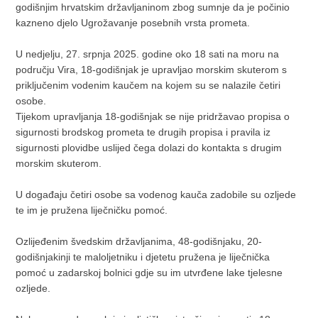
godišnjim hrvatskim državljaninom zbog sumnje da je počinio
kazneno djelo Ugrožavanje posebnih vrsta prometa.
U nedjelju, 27. srpnja 2025. godine oko 18 sati na moru na
području Vira, 18-godišnjak je upravljao morskim skuterom s
priključenim vodenim kaučem na kojem su se nalazile četiri
osobe.
Tijekom upravljanja 18-godišnjak se nije pridržavao propisa o
sigurnosti brodskog prometa te drugih propisa i pravila iz
sigurnosti plovidbe uslijed čega dolazi do kontakta s drugim
morskim skuterom.
U događaju četiri osobe sa vodenog kauča zadobile su ozljede
te im je pružena liječničku pomoć.
Ozlijeđenim švedskim državljanima, 48-godišnjaku, 20-
godišnjakinji te maloljetniku i djetetu pružena je liječnička
pomoć u zadarskoj bolnici gdje su im utvrđene lake tjelesne
ozljede.