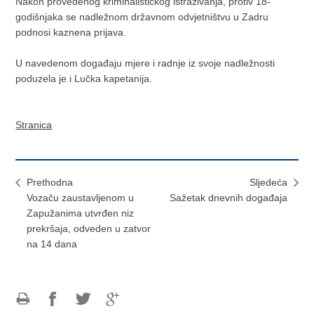
Nakon provedenog kriminalističkog istraživanja, protiv 18-
godišnjaka se nadležnom državnom odvjetništvu u Zadru
podnosi kaznena prijava.
U navedenom događaju mjere i radnje iz svoje nadležnosti
poduzela je i Lučka kapetanija.
Stranica
Prethodna
Sljedeća
Vozaču zaustavljenom u
Sažetak dnevnih događaja
Zapužanima utvrđen niz
prekršaja, odveden u zatvor
na 14 dana
Ispiši
Podijeli
Podijeli
Podijeli