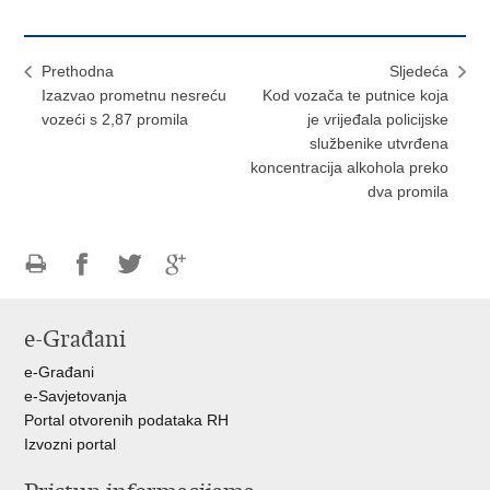
Prethodna
Sljedeća
Izazvao prometnu nesreću
Kod vozača te putnice koja
vozeći s 2,87 promila
je vrijeđala policijske
službenike utvrđena
koncentracija alkohola preko
dva promila
Ispiši
Podijeli
Podijeli
Podijeli
stranicu
na
na
na
e-Građani
Facebooku
Twitteru
Google
+
e-Građani
e-Savjetovanja
Portal otvorenih podataka RH
Izvozni portal