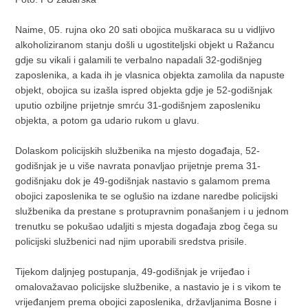
Naime, 05. rujna oko 20 sati obojica muškaraca su u vidljivo
alkoholiziranom stanju došli u ugostiteljski objekt u Ražancu
gdje su vikali i galamili te verbalno napadali 32-godišnjeg
zaposlenika, a kada ih je vlasnica objekta zamolila da napuste
objekt, obojica su izašla ispred objekta gdje je 52-godišnjak
uputio ozbiljne prijetnje smrću 31-godišnjem zaposleniku
objekta, a potom ga udario rukom u glavu.
Dolaskom policijskih službenika na mjesto događaja, 52-
godišnjak je u više navrata ponavljao prijetnje prema 31-
godišnjaku dok je 49-godišnjak nastavio s galamom prema
obojici zaposlenika te se oglušio na izdane naredbe policijski
službenika da prestane s protupravnim ponašanjem i u jednom
trenutku se pokušao udaljiti s mjesta događaja zbog čega su
policijski službenici nad njim uporabili sredstva prisile.
Tijekom daljnjeg postupanja, 49-godišnjak je vrijeđao i
omalovažavao policijske službenike, a nastavio je i s vikom te
vrijeđanjem prema obojici zaposlenika, državljanima Bosne i