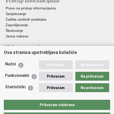
Pristup informacijama
Pravo na pristup informacijama
Savjetovanje
Zaštita osobnih podataka
Zapošljavanje
Školovanje
Javna nabava
Važne poveznice
Ova stranica upotrebljava kolačiće
Ministarstvo unutarnjih poslova
Sindikati
Nužni
Prihvaćam
Ne prihvaćam
Udruge
Dom zdravlja MUP-a
Funkcionalni
Prihvaćam
Ne prihvaćam
Policijska akademija
Muzej policije
Statistički
Prihvaćam
Ne prihvaćam
Zaklada policijske solidarnosti
Centar za forenzična ispitivanja, istraživanja i vještačenja "Ivan
Vučetić"
Prihvaćam odabrane
Policijske uprave