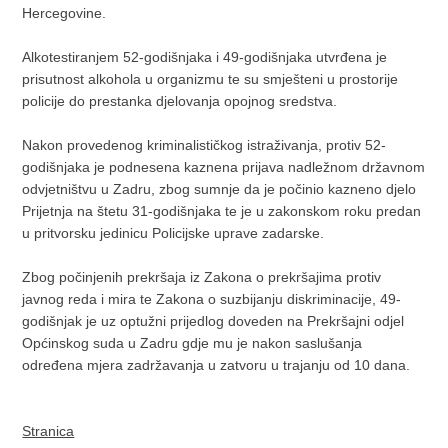
Hercegovine.
Alkotestiranjem 52-godišnjaka i 49-godišnjaka utvrđena je
prisutnost alkohola u organizmu te su smješteni u prostorije
policije do prestanka djelovanja opojnog sredstva.
Nakon provedenog kriminalističkog istraživanja, protiv 52-
godišnjaka je podnesena kaznena prijava nadležnom državnom
odvjetništvu u Zadru, zbog sumnje da je počinio kazneno djelo
Prijetnja na štetu 31-godišnjaka te je u zakonskom roku predan
u pritvorsku jedinicu Policijske uprave zadarske.
Zbog počinjenih prekršaja iz Zakona o prekršajima protiv
javnog reda i mira te Zakona o suzbijanju diskriminacije, 49-
godišnjak je uz optužni prijedlog doveden na Prekršajni odjel
Općinskog suda u Zadru gdje mu je nakon saslušanja
određena mjera zadržavanja u zatvoru u trajanju od 10 dana.
Stranica