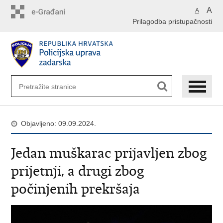
Preskoči
A
A
na
Prilagodba pristupačnosti
glavni
sadržaj
Objavljeno: 09.09.2024.
Jedan muškarac prijavljen zbog
prijetnji, a drugi zbog
počinjenih prekršaja