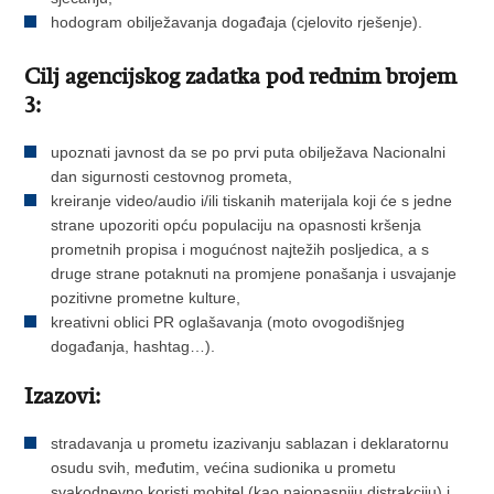
hodogram obilježavanja događaja (cjelovito rješenje).
Cilj agencijskog zadatka pod rednim brojem
3:
upoznati javnost da se po prvi puta obilježava Nacionalni
dan sigurnosti cestovnog prometa,
kreiranje video/audio i/ili tiskanih materijala koji će s jedne
strane upozoriti opću populaciju na opasnosti kršenja
prometnih propisa i mogućnost najtežih posljedica, a s
druge strane potaknuti na promjene ponašanja i usvajanje
pozitivne prometne kulture,
kreativni oblici PR oglašavanja (moto ovogodišnjeg
događanja, hashtag…).
Izazovi:
stradavanja u prometu izazivanju sablazan i deklaratornu
osudu svih, međutim, većina sudionika u prometu
svakodnevno koristi mobitel (kao najopasniju distrakciju) i