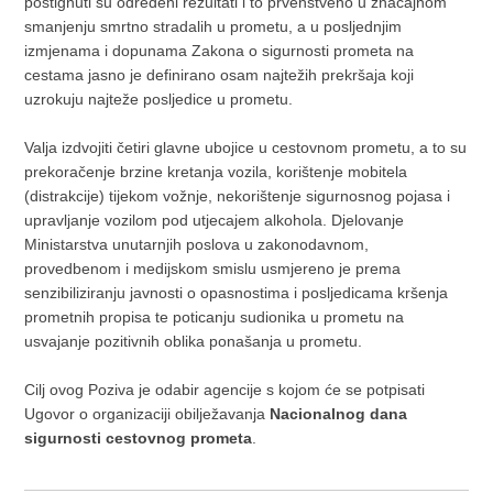
postignuti su određeni rezultati i to prvenstveno u značajnom
smanjenju smrtno stradalih u prometu, a u posljednjim
izmjenama i dopunama Zakona o sigurnosti prometa na
cestama jasno je definirano osam najtežih prekršaja koji
uzrokuju najteže posljedice u prometu.
Valja izdvojiti četiri glavne ubojice u cestovnom prometu, a to su
prekoračenje brzine kretanja vozila, korištenje mobitela
(distrakcije) tijekom vožnje, nekorištenje sigurnosnog pojasa i
upravljanje vozilom pod utjecajem alkohola. Djelovanje
Ministarstva unutarnjih poslova u zakonodavnom,
provedbenom i medijskom smislu usmjereno je prema
senzibiliziranju javnosti o opasnostima i posljedicama kršenja
prometnih propisa te poticanju sudionika u prometu na
usvajanje pozitivnih oblika ponašanja u prometu.
Cilj ovog Poziva je odabir agencije s kojom će se potpisati
Ugovor o organizaciji obilježavanja
Nacionalnog dana
sigurnosti cestovnog prometa
.