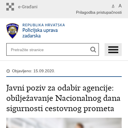
Preskoči
A
A
na
Prilagodba pristupačnosti
glavni
sadržaj
Objavljeno: 15.09.2020.
Javni poziv za odabir agencije:
obilježavanje Nacionalnog dana
sigurnosti cestovnog prometa