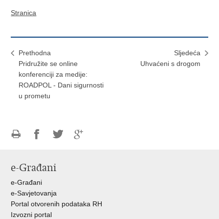
Stranica
Prethodna
Sljedeća
Pridružite se online
Uhvaćeni s drogom
konferenciji za medije:
ROADPOL - Dani sigurnosti
u prometu
Ispiši
Podijeli
Podijeli
Podijeli
stranicu
na
na
na
e-Građani
Facebooku
Twitteru
Google
+
e-Građani
e-Savjetovanja
Portal otvorenih podataka RH
Izvozni portal