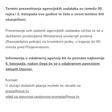
Termini prezentiranja agencijskih zadataka su između 30.
rujna i 2. listopada ove godine te ćete o svom terminu biti
obavješteni.
Prezentacije svih zadanih agencijskih zadataka održat će se u
službenim prostorijama Ministarstva unutarnjih poslova
(Ravnateljstva policije) na hrvatskom jeziku, u trajanju do 60
minuta pred Povjerenstvom.
Informacija o odabranoj agenciji bit će poznata najkasnije
5. listopada, nakon čega će se s odabranom agencijom
sklopiti Ugovor.
Kontakt:
U slučaju dodatnih pitanja možete se obratiti na:
press@mup.hr
odjel.za.sigurnost.cestovnog.prometa@mup.hr