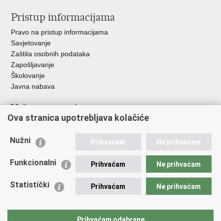
Pristup informacijama
Pravo na pristup informacijama
Savjetovanje
Zaštita osobnih podataka
Zapošljavanje
Školovanje
Javna nabava
Važne poveznice
Ova stranica upotrebljava kolačiće
Ministarstvo unutarnjih poslova
Sindikati
Nužni
Prihvaćam
Ne prihvaćam
Udruge
Dom zdravlja MUP-a
Funkcionalni
Prihvaćam
Ne prihvaćam
Policijska akademija
Muzej policije
Statistički
Prihvaćam
Ne prihvaćam
Zaklada policijske solidarnosti
Centar za forenzična ispitivanja, istraživanja i vještačenja "Ivan
Vučetić"
Prihvaćam odabrane
Policijske uprave