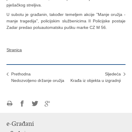
pješačkog streljiva.
U subotu je građanin, također temeljem akcije "Manje oružja -
manje tragedija", policijskim službenicima II Policijske postaje
Zadar predao poluautomatsku pušku marke CZ M 56.
Stranica
Prethodna
Sljedeća
Nedozvoljeno držanje oružja
Krađa iz objekta u izgradnji
Ispiši
Podijeli
Podijeli
Podijeli
stranicu
na
na
na
e-Građani
Facebooku
Twitteru
Google
+