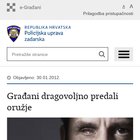
Preskoči
A
A
na
Prilagodba pristupačnosti
glavni
sadržaj
Objavljeno: 30.01.2012.
Građani dragovoljno predali
oružje