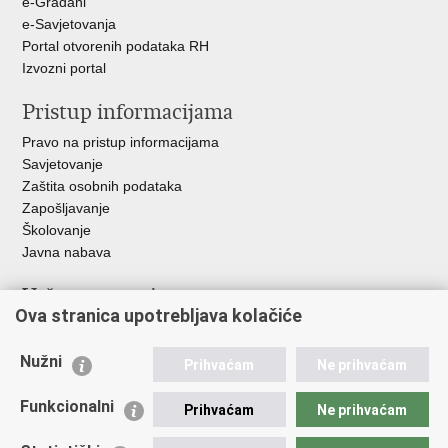
e-Građani
e-Savjetovanja
Portal otvorenih podataka RH
Izvozni portal
Pristup informacijama
Pravo na pristup informacijama
Savjetovanje
Zaštita osobnih podataka
Zapošljavanje
Školovanje
Javna nabava
Važne poveznice
Ova stranica upotrebljava kolačiće
Ministarstvo unutarnjih poslova
Sindikati
Nužni
Prihvaćam
Ne prihvaćam
Udruge
Dom zdravlja MUP-a
Funkcionalni
Prihvaćam
Ne prihvaćam
Policijska akademija
Muzej policije